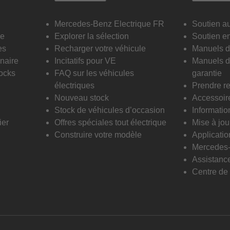
Mercedes-Benz Electrique FR
Soutien au
le
Explorer la sélection
Soutien en
es
Recharger votre véhicule
Manuels du
naire
Incitatifs pour VE
Manuels d’
ocks
FAQ sur les véhicules
garantie
électriques
Prendre r
Nouveau stock
Accessoir
Stock de véhicules d’occasion
Informatio
ier
Offres spéciales tout électrique
Mise à jou
Construire votre modèle
Applicati
Mercedes-
Assistance
Centre de c