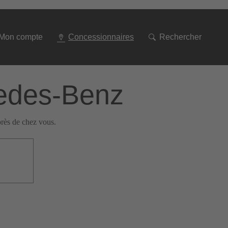
Aller
à
la
Mon compte
Concessionnaires
Rechercher
navigation
cedes-Benz
rès de chez vous.