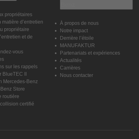
Benz
x propriétaires
 matière d’entretien
À propos de nous
 propriétaire
Notre impact
entretien et de
Derrière l’étoile
MANUFAKTUR
endez-vous
Partenariats et expériences
es
Actualités
ns sur les rappels
Carrières
r BlueTEC II
Nous contacter
on Mercedes-Benz
Benz Store
 routière
ollision certifié