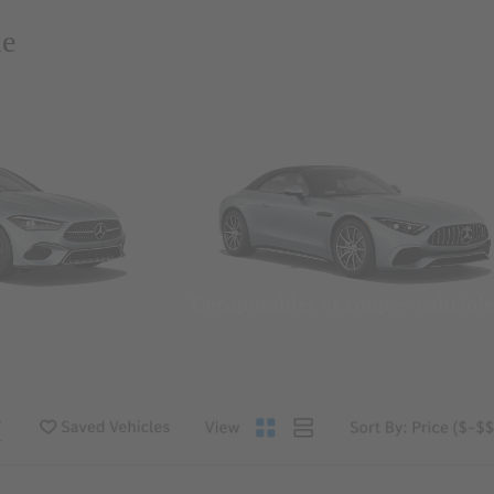
ie
Décapotables et coupés-cabriole