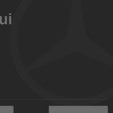
ui
taires
Découvrez Mercedes-