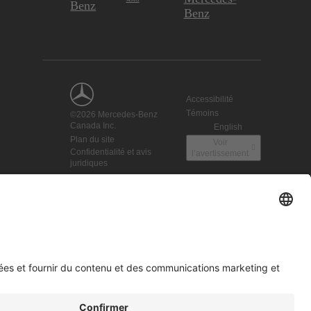
Benz
Benz
Accessibilité
Témoins
©2026 Mercedes-Benz
Canada Inc.
English
Plan du site
Voir
Confidentialité et avis
l’avertissement
juridiques