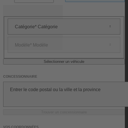
VÉHICULE
Catégorie
Catégorie
Demander un devis
Modèle
Modèle
Sélectionner un véhicule
CONCESSIONNAIRE
Entrer le code postal ou la ville et la province
Trouver un concessionnaire
VOS COORDONNÉES