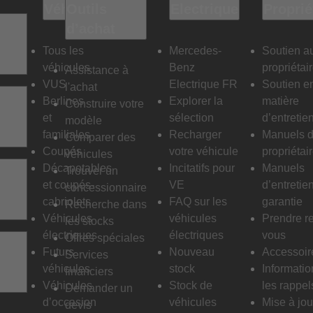
Véhicules
Outils
Electrique
Proprié
d’achat
Tous les
Mercedes-
Soutien a
véhicules
Benz
propriétai
Assistance à
VUS
Electrique FR
Soutien e
l'achat
Berlines
Explorer la
matière
Construire votre
et
sélection
d’entretie
modèle
familiales
Recharger
Manuels 
Comparer des
Coupés
votre véhicule
propriétai
véhicules
Décapotables
Incitatifs pour
Manuels
Trouver un
et coupés-
VE
d’entretie
concessionnaire
cabriolets
FAQ sur les
garantie
Recherche dans
Véhicules
véhicules
Prendre r
les stocks
électriques
électriques
vous
Offres spéciales
Futurs
Nouveau
Accessoir
Services
véhicules
stock
Informatio
financiers
Véhicules
Stock de
les rappel
Demander un
d’occasion
véhicules
Mise à jou
devis