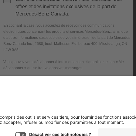
offres et des invitations exclusives de la part de
Mercedes-Benz Canada.
En cochant la case, vous acceptez de recevoir des communications
électroniques concernant les produits et services Mercedes-Benz, ainsi que
d’autres informations susceptibles de vous intéresser, de la part de Mercedes-
Benz Canada Inc., 2680, boul. Matheson Est, bureau 400, Mississauga, ON
L4W 0A5.
Vous pouvez vous désabonner à tout moment en cliquant sur le lien « Me
désabonner » qui se trouve dans vos messages.
En soumettant ce formulaire, vous consentez également à la collecte, à
l'utilisation et à la divulgation de vos renseignements personnels dans le but
de vous fournir des informations sur les produits et services Mercedes-Benz,
ainsi que d'autres contenus susceptibles de vous intéresser, conformément à
la
Politique de confidentialité
de Mercedes-Benz Canada et à la Politique de
confidentialité du concessionnaire Mercedes-Benz que vous avez sélectionné,
qui peut être consultée sur son site Web ou fournie sur demande.
Soumettre