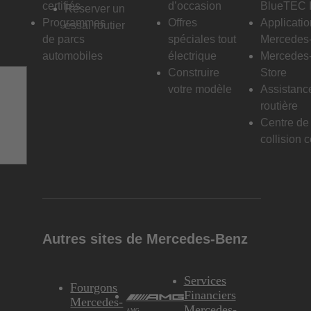
certifiés
d’occasion
BlueTEC I
Réserver un
Programmes
Offres
Applicati
essai routier
de parcs
spéciales tout
Mercedes
automobiles
électrique
Mercedes
Construire
Store
votre modèle
Assistanc
routière
Centre de
collision c
Autres sites de Mercedes-Benz
Services
Fourgons
Financiers
Mercedes-
Mercedes-
AMG