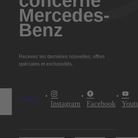
concerne
Mercedes-
Benz
Recevez les dernières nouvelles, offres
spéciales et exclusivités.
S'abonner
Instagram
Facebook
Yout