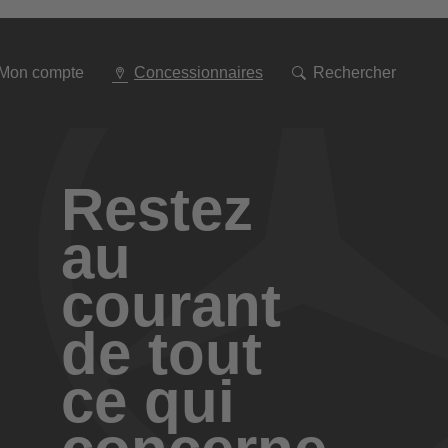
Aller
à
la
navigation
Mon compte
Concessionnaires
Rechercher
Restez
au
courant
de tout
ce qui