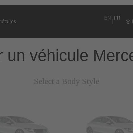
EN
FR
iétaires
 un véhicule Mer
Select a Body Style