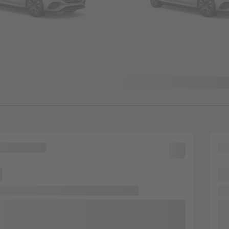
 Wegans
Coupes