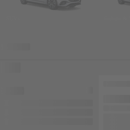
SUVs
Sedans &