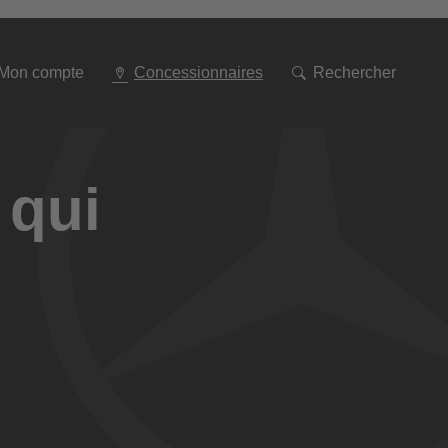
Aller
à
la
navigation
Mon compte
Concessionnaires
Rechercher
 qui