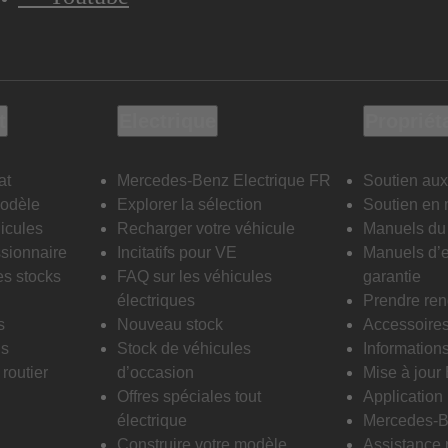
t
Electrique
Propriét
at
Mercedes-Benz Electrique FR
Soutien aux
modèle
Explorer la sélection
Soutien en 
icules
Recharger votre véhicule
Manuels du 
sionnaire
Incitatifs pour VE
Manuels d’e
es stocks
FAQ sur les véhicules
garantie
électriques
Prendre re
s
Nouveau stock
Accessoire
is
Stock de véhicules
Informations
routier
d’occasion
Mise à jour
Offres spéciales tout
Applicatio
électrique
Mercedes-B
Construire votre modèle
Assistance 