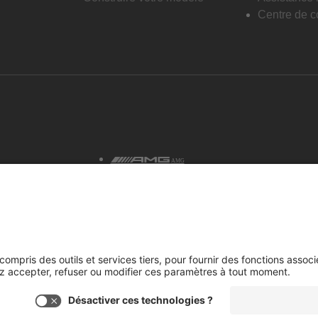
Centre de co
AMG
tialité et avis juridiques