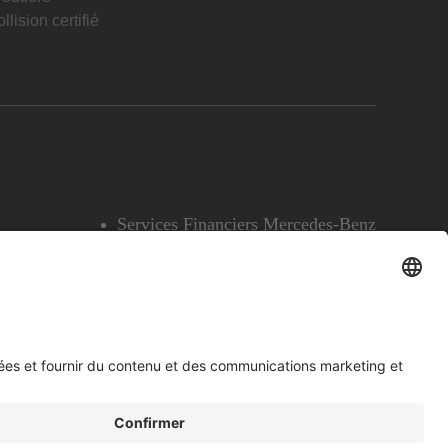
llision certifié
Services Financiers Mercedes-Benz
Accessibilité
Témoins
English
Voir l’avertissement