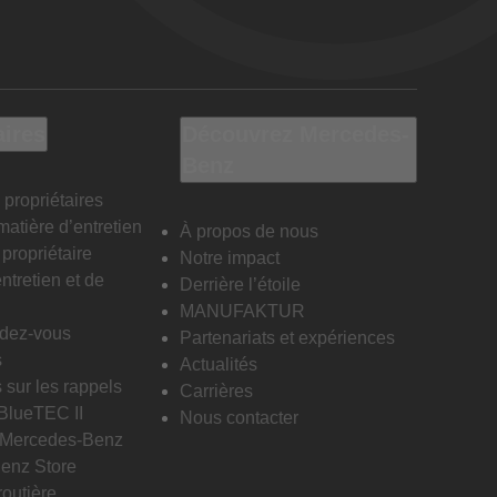
aires
Découvrez Mercedes-
Benz
 propriétaires
matière d’entretien
À propos de nous
propriétaire
Notre impact
ntretien et de
Derrière l’étoile
MANUFAKTUR
ndez-vous
Partenariats et expériences
s
Actualités
 sur les rappels
Carrières
 BlueTEC II
Nous contacter
n Mercedes-Benz
enz Store
routière