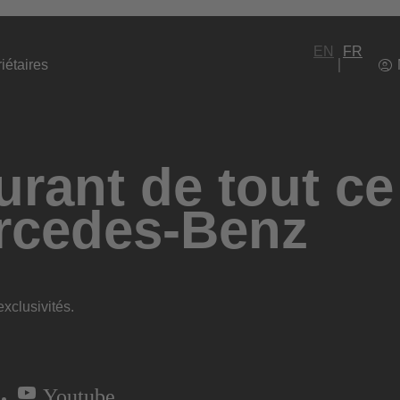
EN
FR
iétaires
rant de tout ce
rcedes-Benz
xclusivités.
Youtube