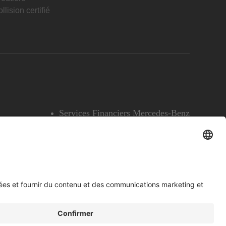
llision certifié
Services Financiers Mercedes-Benz
Accessibilité
Témoins
English
Voir l’avertissement