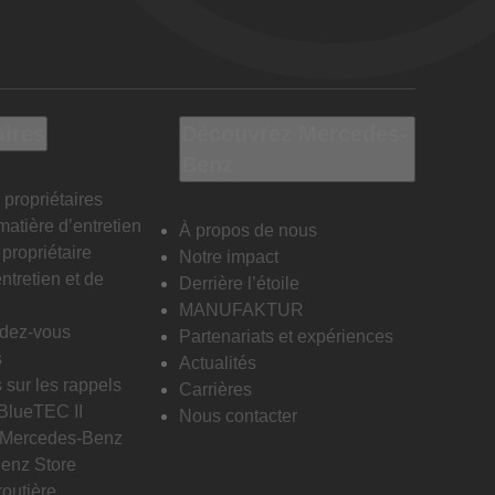
aires
Découvrez Mercedes-
Benz
 propriétaires
matière d’entretien
À propos de nous
propriétaire
Notre impact
ntretien et de
Derrière l’étoile
MANUFAKTUR
ndez-vous
Partenariats et expériences
s
Actualités
 sur les rappels
Carrières
 BlueTEC II
Nous contacter
n Mercedes-Benz
enz Store
routière