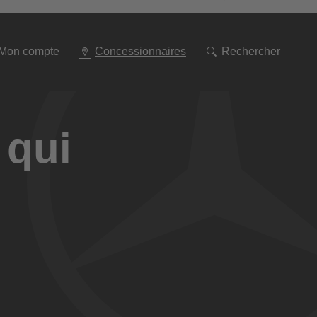
Aller
à
la
navigation
Mon compte
Concessionnaires
Rechercher
 qui