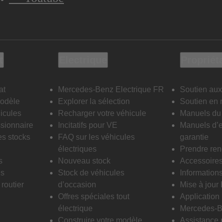
t
Electrique
Propriét
at
Mercedes-Benz Electrique FR
Soutien aux
modèle
Explorer la sélection
Soutien en 
icules
Recharger votre véhicule
Manuels du 
sionnaire
Incitatifs pour VE
Manuels d’e
es stocks
FAQ sur les véhicules
garantie
électriques
Prendre re
s
Nouveau stock
Accessoire
is
Stock de véhicules
Informations
routier
d’occasion
Mise à jour
Offres spéciales tout
Applicatio
électrique
Mercedes-B
Construire votre modèle
Assistance 