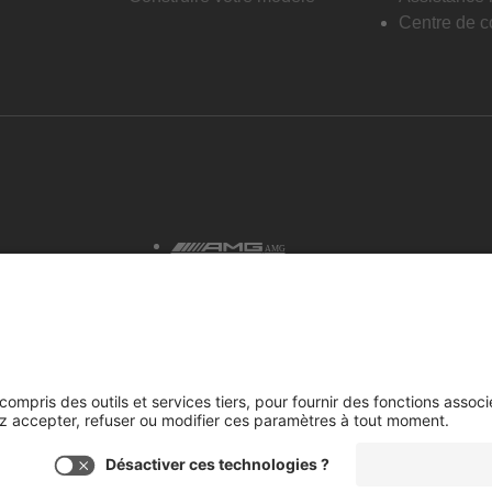
Centre de co
AMG
tialité et avis juridiques