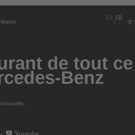
EN
FR
iétaires
rant de tout ce
rcedes-Benz
xclusivités.
Youtube