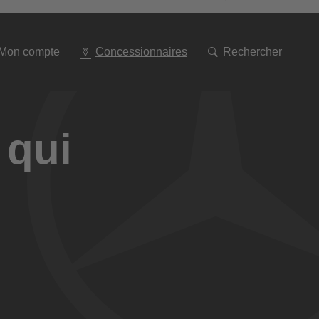
Aller
à
la
navigation
Mon compte
Concessionnaires
Rechercher
 qui