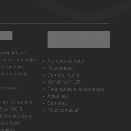
aires
Découvrez Mercedes-
Benz
 propriétaires
matière d’entretien
À propos de nous
propriétaire
Notre impact
ntretien et de
Derrière l’étoile
MANUFAKTUR
ndez-vous
Partenariats et expériences
s
Actualités
 sur les rappels
Carrières
 BlueTEC II
Nous contacter
n Mercedes-Benz
enz Store
routière