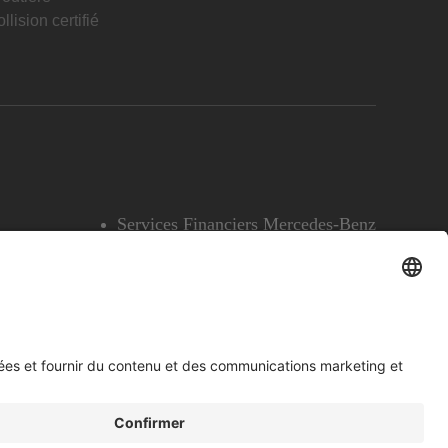
llision certifié
Services Financiers Mercedes-Benz
Accessibilité
Témoins
English
Voir l’avertissement