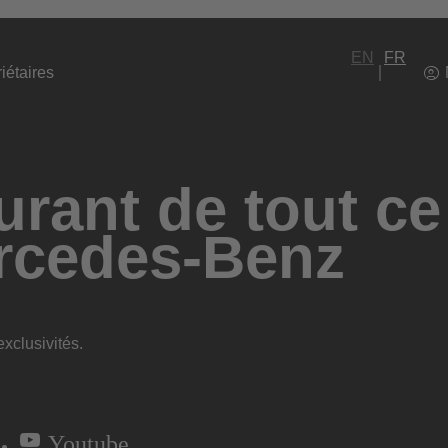
EN
FR
iétaires
rant de tout ce
rcedes-Benz
xclusivités.
Youtube