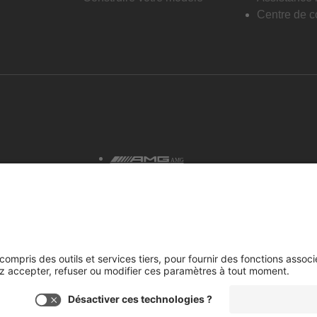
Centre de co
AMG
tialité et avis juridiques