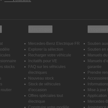
t
Electrique
Propriét
at
Mercedes-Benz Electrique FR
Soutien aux
modèle
Explorer la sélection
Soutien en 
icules
Recharger votre véhicule
Manuels du 
sionnaire
Incitatifs pour VE
Manuels d’e
es stocks
FAQ sur les véhicules
garantie
électriques
Prendre re
s
Nouveau stock
Accessoire
is
Stock de véhicules
Informations
routier
d’occasion
Mise à jour
Offres spéciales tout
Applicatio
électrique
Mercedes-B
Construire votre modèle
Assistance 