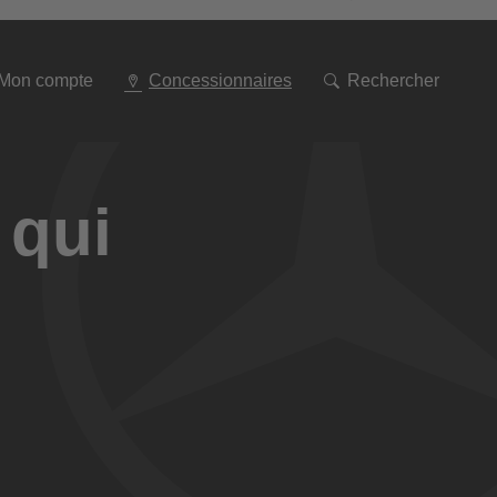
Aller
à
la
navigation
Mon compte
Concessionnaires
Rechercher
 qui