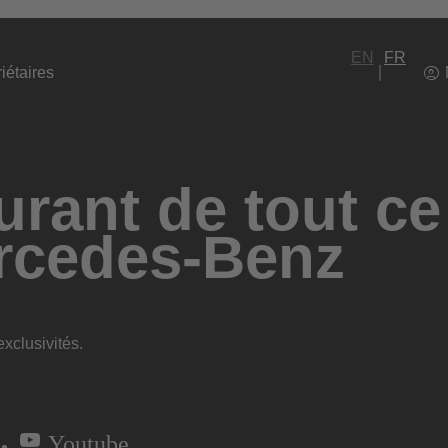
EN
FR
iétaires
rant de tout ce
rcedes-Benz
xclusivités.
Youtube