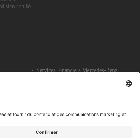
llision certifié
Services Financiers Mercedes-Benz
Accessibilité
Témoins
English
Voir l’avertissement