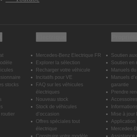
t
Electrique
Propriét
at
Mercedes-Benz Electrique FR
Soutien aux
modèle
Explorer la sélection
Soutien en 
icules
Recharger votre véhicule
Manuels du 
sionnaire
Incitatifs pour VE
Manuels d’e
es stocks
FAQ sur les véhicules
garantie
électriques
Prendre re
s
Nouveau stock
Accessoire
is
Stock de véhicules
Informations
routier
d’occasion
Mise à jour
Offres spéciales tout
Applicatio
électrique
Mercedes-B
Construire votre modèle
Assistance 