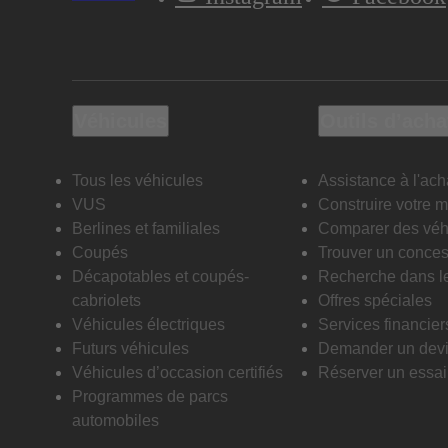
Véhicules
Outils d’acha
Tous les véhicules
Assistance à l'ach
VUS
Construire votre 
Berlines et familiales
Comparer des véh
Coupés
Trouver un conces
Décapotables et coupés-
Recherche dans l
cabriolets
Offres spéciales
Véhicules électriques
Services financier
Futurs véhicules
Demander un dev
Véhicules d’occasion certifiés
Réserver un essai 
Programmes de parcs
automobiles