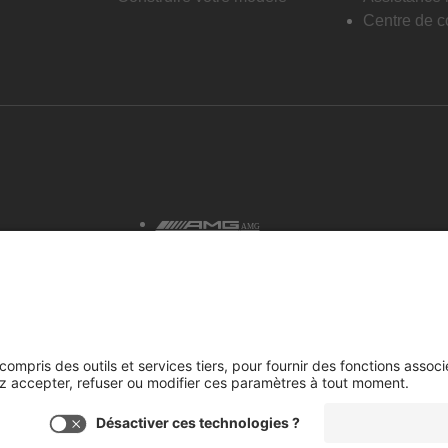
Centre de co
AMG
tialité et avis juridiques