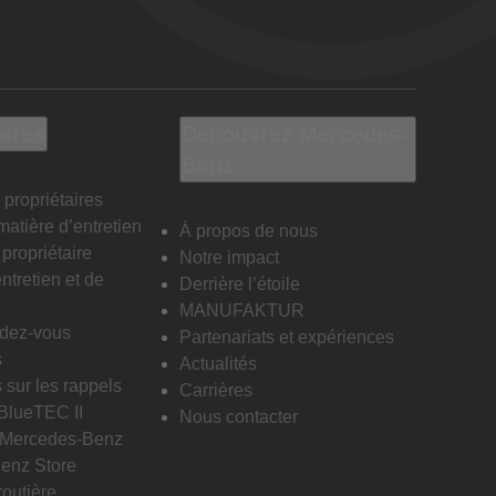
aires
Découvrez Mercedes-
Benz
 propriétaires
matière d’entretien
À propos de nous
propriétaire
Notre impact
ntretien et de
Derrière l’étoile
MANUFAKTUR
ndez-vous
Partenariats et expériences
s
Actualités
 sur les rappels
Carrières
 BlueTEC II
Nous contacter
n Mercedes-Benz
enz Store
routière