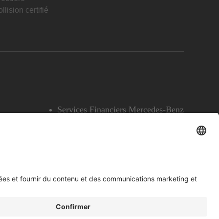
llision certifié
Services Financiers Mercedes-Benz
Accessibilité
Témoins
English
Voir l’avertissement