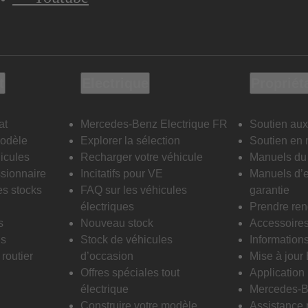
t
Electrique
Propriét
at
Mercedes-Benz Electrique FR
Soutien aux
modèle
Explorer la sélection
Soutien en 
icules
Recharger votre véhicule
Manuels du 
sionnaire
Incitatifs pour VE
Manuels d’e
es stocks
FAQ sur les véhicules
garantie
électriques
Prendre re
s
Nouveau stock
Accessoire
is
Stock de véhicules
Informations
routier
d’occasion
Mise à jour
Offres spéciales tout
Applicatio
électrique
Mercedes-B
Construire votre modèle
Assistance 