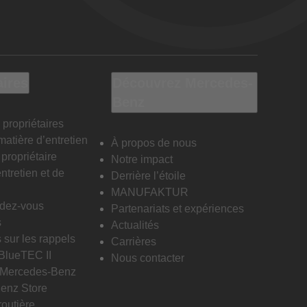
aires
Découvrez Mercedes-
Benz
 propriétaires
matière d’entretien
À propos de nous
propriétaire
Notre impact
ntretien et de
Derrière l’étoile
MANUFAKTUR
ndez-vous
Partenariats et expériences
s
Actualités
 sur les rappels
Carrières
 BlueTEC II
Nous contacter
n Mercedes-Benz
enz Store
routière