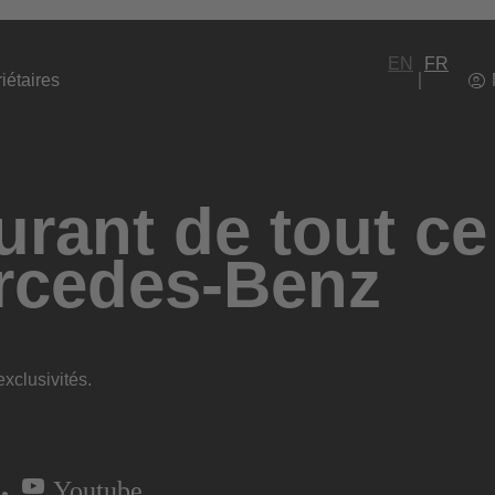
EN
FR
iétaires
rant de tout ce
rcedes-Benz
xclusivités.
Youtube