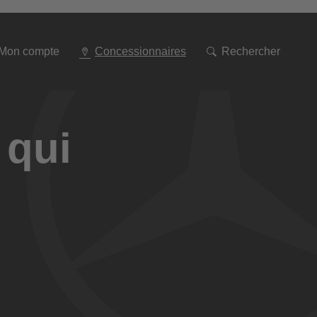
Aller
à
la
navigation
Mon compte
Concessionnaires
Rechercher
 qui