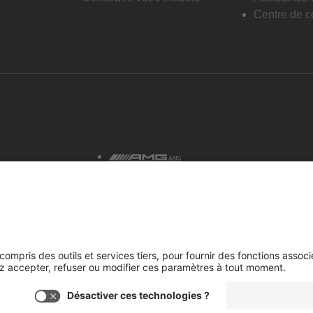
Centre de co
AMG
tialité et avis juridiques