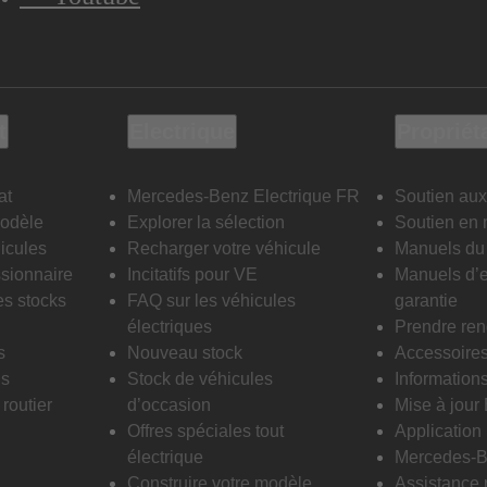
t
Electrique
Propriét
at
Mercedes-Benz Electrique FR
Soutien aux
modèle
Explorer la sélection
Soutien en 
icules
Recharger votre véhicule
Manuels du 
sionnaire
Incitatifs pour VE
Manuels d’e
es stocks
FAQ sur les véhicules
garantie
électriques
Prendre re
s
Nouveau stock
Accessoire
is
Stock de véhicules
Informations
routier
d’occasion
Mise à jour
Offres spéciales tout
Applicatio
électrique
Mercedes-B
Construire votre modèle
Assistance 