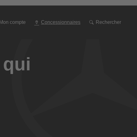
Aller
à
la
navigation
Mon compte
Concessionnaires
Rechercher
 qui