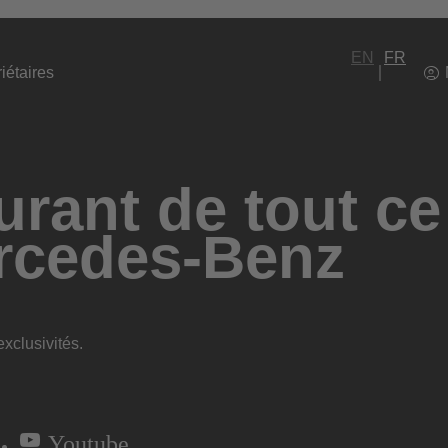
EN
FR
iétaires
rant de tout ce
rcedes-Benz
xclusivités.
Youtube