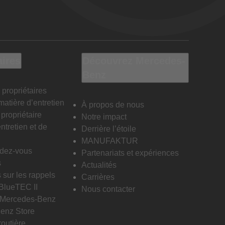
aires
Découvrez Mercedes-
Benz
 propriétaires
matière d’entretien
À propos de nous
propriétaire
Notre impact
ntretien et de
Derrière l’étoile
MANUFAKTUR
ndez-vous
Partenariats et expériences
s
Actualités
 sur les rappels
Carrières
 BlueTEC II
Nous contacter
n Mercedes-Benz
enz Store
routière