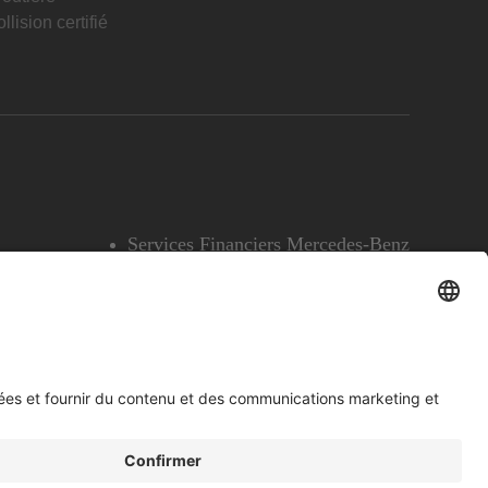
llision certifié
Services Financiers Mercedes-Benz
Accessibilité
Témoins
English
Voir l’avertissement