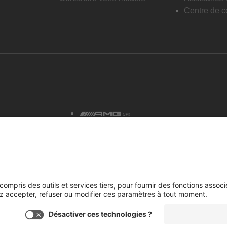
Centre de co
AMG
tialité et avis juridiques