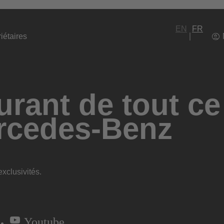
EN
FR
iétaires
rant de tout ce
rcedes-Benz
xclusivités.
Youtube