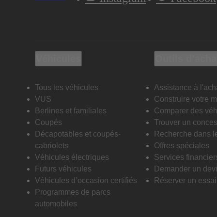
Véhicules
Outils d’acha
Tous les véhicules
Assistance à l'ach
VUS
Construire votre 
Berlines et familiales
Comparer des véh
Coupés
Trouver un conces
Décapotables et coupés-
Recherche dans l
cabriolets
Offres spéciales
Véhicules électriques
Services financier
Futurs véhicules
Demander un dev
Véhicules d’occasion certifiés
Réserver un essai 
Programmes de parcs
automobiles