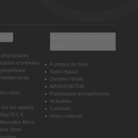
aires
Découvrez Mercedes-
Benz
 propriétaires
matière d’entretien
À propos de nous
propriétaire
Notre impact
ntretien et de
Derrière l’étoile
MANUFAKTUR
ndez-vous
Partenariats et expériences
s
Actualités
 sur les rappels
Carrières
 BlueTEC II
Nous contacter
n Mercedes-Benz
enz Store
routière