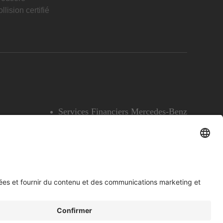
llision certifié
Services Financiers Mercedes-Benz
Accessibilité
Témoins
English
Voir l’avertissement