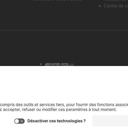
Centre de co
AMG
tialité et avis juridiques