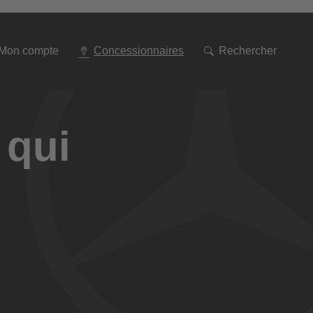
Aller
à
la
navigation
Mon compte
Concessionnaires
Rechercher
 qui