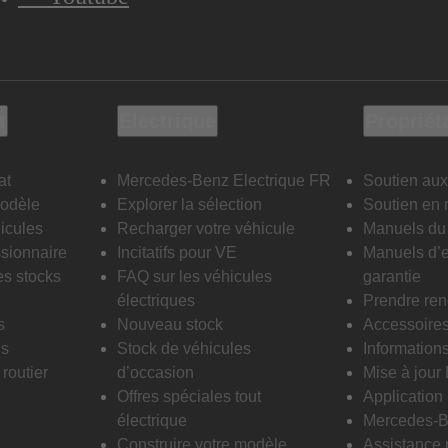
t
Electrique
Propriét
at
Mercedes-Benz Electrique FR
Soutien aux
modèle
Explorer la sélection
Soutien en 
icules
Recharger votre véhicule
Manuels du 
sionnaire
Incitatifs pour VE
Manuels d’e
es stocks
FAQ sur les véhicules
garantie
électriques
Prendre re
s
Nouveau stock
Accessoire
is
Stock de véhicules
Informations
routier
d’occasion
Mise à jour
Offres spéciales tout
Applicatio
électrique
Mercedes-B
Construire votre modèle
Assistance 