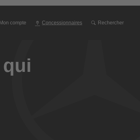
Aller
à
la
navigation
Mon compte
Concessionnaires
Rechercher
 qui