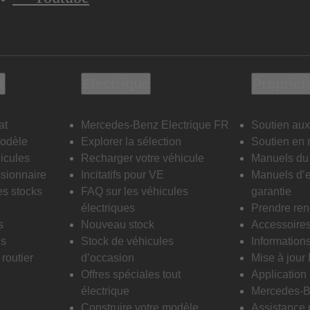
t
Electrique
Propriét
at
Mercedes-Benz Electrique FR
Soutien aux
modèle
Explorer la sélection
Soutien en 
icules
Recharger votre véhicule
Manuels du 
sionnaire
Incitatifs pour VE
Manuels d’e
es stocks
FAQ sur les véhicules
garantie
électriques
Prendre re
s
Nouveau stock
Accessoire
is
Stock de véhicules
Informations
routier
d’occasion
Mise à jour
Offres spéciales tout
Applicatio
électrique
Mercedes-B
Construire votre modèle
Assistance 