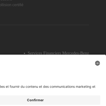
llision certifié
Services Financiers Mercedes-Benz
Accessibilité
Témoins
English
Voir l’avertissement