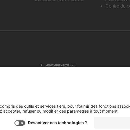
Centre de co
AMG
tialité et avis juridiques