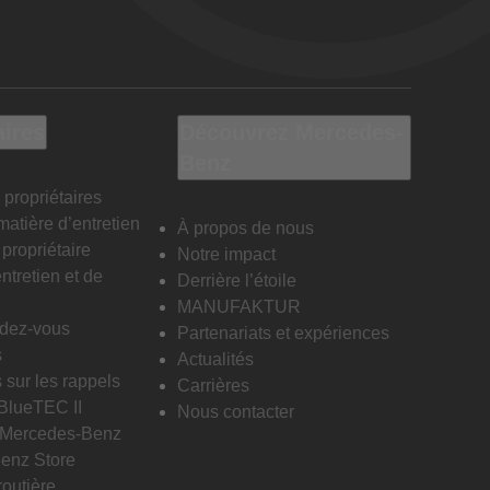
aires
Découvrez Mercedes-
Benz
 propriétaires
matière d’entretien
À propos de nous
propriétaire
Notre impact
ntretien et de
Derrière l’étoile
MANUFAKTUR
ndez-vous
Partenariats et expériences
s
Actualités
 sur les rappels
Carrières
 BlueTEC II
Nous contacter
n Mercedes-Benz
enz Store
routière