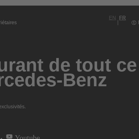
EN
FR
iétaires
rant de tout ce
rcedes-Benz
xclusivités.
Youtube