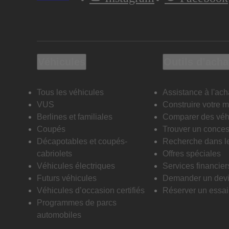
Véhicules
Outils d’acha
Tous les véhicules
Assistance à l'ach
VUS
Construire votre 
Berlines et familiales
Comparer des véh
Coupés
Trouver un conces
Décapotables et coupés-
Recherche dans l
cabriolets
Offres spéciales
Véhicules électriques
Services financier
Futurs véhicules
Demander un dev
Véhicules d’occasion certifiés
Réserver un essai 
Programmes de parcs
automobiles