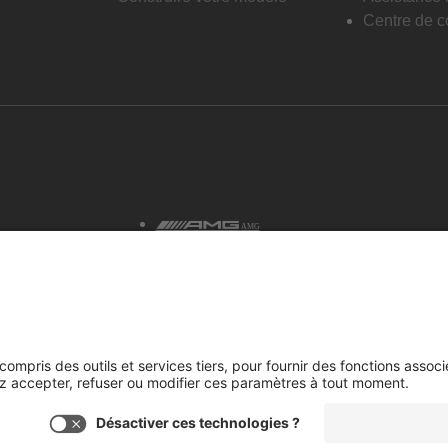
Centre de co
AMG
tialité et avis juridiques