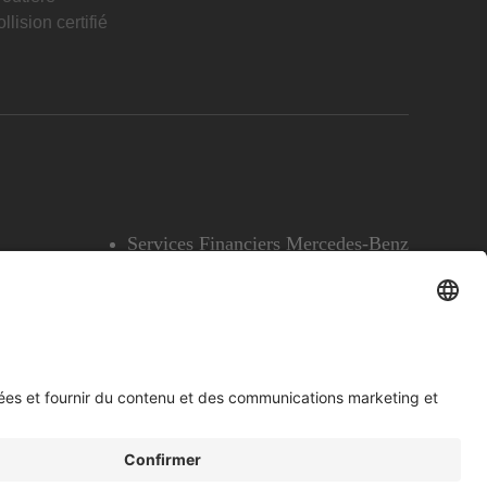
llision certifié
Services Financiers Mercedes-Benz
Accessibilité
Témoins
English
Voir l’avertissement