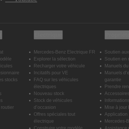
t
Electrique
Propriét
at
Mercedes-Benz Electrique FR
Soutien aux
modèle
Explorer la sélection
Soutien en 
icules
Recharger votre véhicule
Manuels du 
sionnaire
Incitatifs pour VE
Manuels d’e
es stocks
FAQ sur les véhicules
garantie
électriques
Prendre re
s
Nouveau stock
Accessoire
is
Stock de véhicules
Informations
routier
d’occasion
Mise à jour
Offres spéciales tout
Applicatio
électrique
Mercedes-B
Construire votre modèle
Assistance 