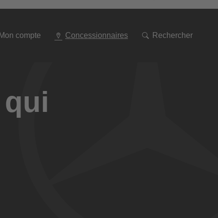
Aller
à
la
navigation
Mon compte
Concessionnaires
Rechercher
 qui