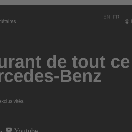
EN
FR
iétaires
rant de tout ce
rcedes-Benz
xclusivités.
Youtube