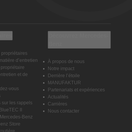
aires
Découvrez Mercedes-
Benz
 propriétaires
matière d’entretien
À propos de nous
propriétaire
Notre impact
ntretien et de
Derrière l’étoile
MANUFAKTUR
ndez-vous
Partenariats et expériences
s
Actualités
 sur les rappels
Carrières
 BlueTEC II
Nous contacter
n Mercedes-Benz
enz Store
routière