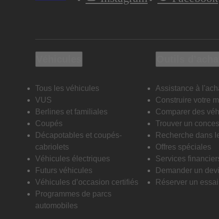
Véhicules
Outils d’acha
Tous les véhicules
Assistance à l'ach
VUS
Construire votre 
Berlines et familiales
Comparer des véh
Coupés
Trouver un conces
Décapotables et coupés-
Recherche dans l
cabriolets
Offres spéciales
Véhicules électriques
Services financier
Futurs véhicules
Demander un dev
Véhicules d’occasion certifiés
Réserver un essai 
Programmes de parcs
automobiles