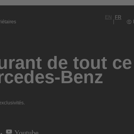
EN
FR
iétaires
rant de tout ce
rcedes-Benz
xclusivités.
Youtube