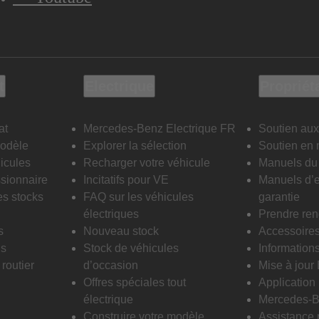
t
Electrique
Propriét
at
Mercedes-Benz Electrique FR
Soutien aux
modèle
Explorer la sélection
Soutien en 
icules
Recharger votre véhicule
Manuels du 
sionnaire
Incitatifs pour VE
Manuels d’e
es stocks
FAQ sur les véhicules
garantie
électriques
Prendre re
s
Nouveau stock
Accessoire
is
Stock de véhicules
Informations
routier
d’occasion
Mise à jour
Offres spéciales tout
Applicatio
électrique
Mercedes-B
Construire votre modèle
Assistance 