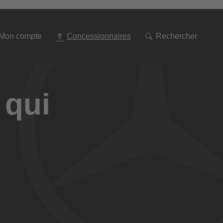
Aller
à
la
navigation
Mon compte
Concessionnaires
Rechercher
 qui