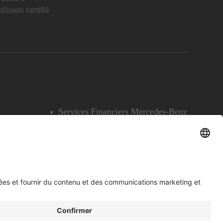
llision certifié
Services Financiers Mercedes-Benz
Accessibilité
Témoins
English
Voir l’avertissement