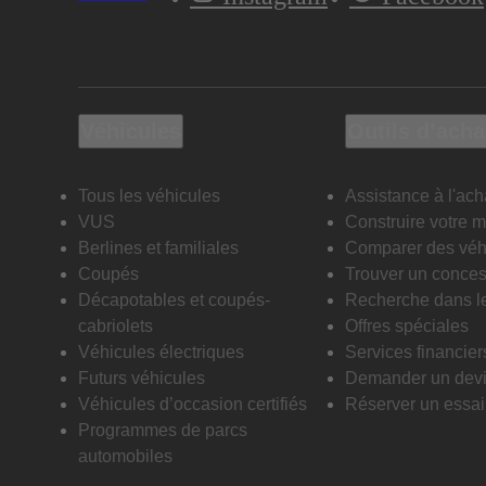
Véhicules
Outils d’acha
Tous les véhicules
Assistance à l'ach
VUS
Construire votre 
Berlines et familiales
Comparer des véh
Coupés
Trouver un conces
Décapotables et coupés-
Recherche dans l
cabriolets
Offres spéciales
Véhicules électriques
Services financier
Futurs véhicules
Demander un dev
Véhicules d’occasion certifiés
Réserver un essai 
Programmes de parcs
automobiles