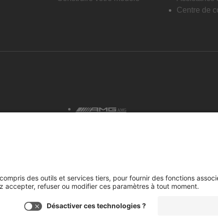
Centre de co
AMG
tialité et avis juridiques