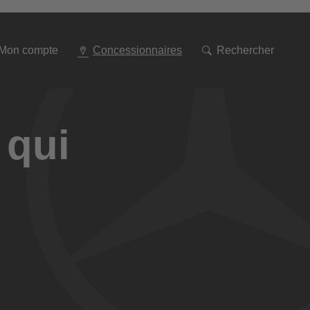
Aller
à
la
navigation
Mon compte
Concessionnaires
Rechercher
 qui