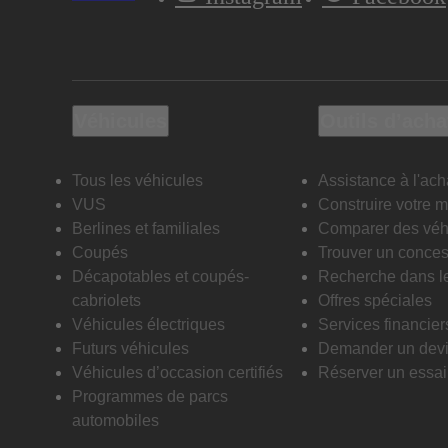
Véhicules
Outils d’acha
Tous les véhicules
Assistance à l'ach
VUS
Construire votre 
Berlines et familiales
Comparer des véh
Coupés
Trouver un conces
Décapotables et coupés-
Recherche dans l
cabriolets
Offres spéciales
Véhicules électriques
Services financier
Futurs véhicules
Demander un dev
Véhicules d’occasion certifiés
Réserver un essai 
Programmes de parcs
automobiles