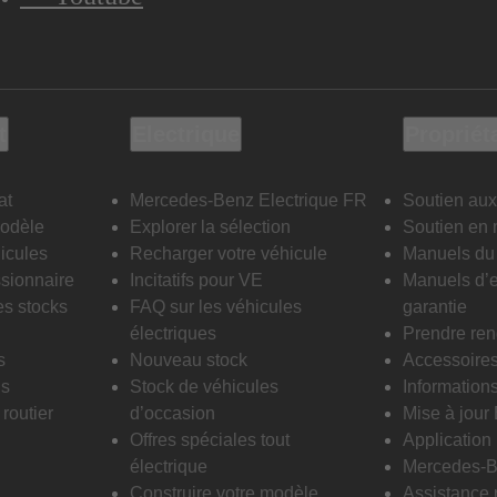
t
Electrique
Propriét
at
Mercedes-Benz Electrique FR
Soutien aux
modèle
Explorer la sélection
Soutien en 
icules
Recharger votre véhicule
Manuels du 
sionnaire
Incitatifs pour VE
Manuels d’e
es stocks
FAQ sur les véhicules
garantie
électriques
Prendre re
s
Nouveau stock
Accessoire
is
Stock de véhicules
Informations
routier
d’occasion
Mise à jour
Offres spéciales tout
Applicatio
électrique
Mercedes-B
Construire votre modèle
Assistance 