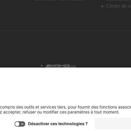
Centre de co
AMG
tialité et avis juridiques