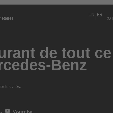
EN
FR
iétaires
rant de tout ce
rcedes-Benz
xclusivités.
Youtube