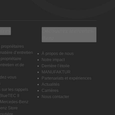
aires
Découvrez Mercedes-
Benz
 propriétaires
matière d’entretien
À propos de nous
propriétaire
Notre impact
ntretien et de
Derrière l’étoile
MANUFAKTUR
ndez-vous
Partenariats et expériences
s
Actualités
 sur les rappels
Carrières
 BlueTEC II
Nous contacter
n Mercedes-Benz
enz Store
routière