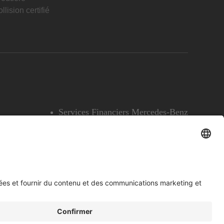
llision certifié
Services Financiers Mercedes-Benz
Accessibilité
Témoins
English
Voir l’avertissement