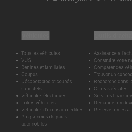
Véhicules
Outils d’acha
Tous les véhicules
Assistance à l'ach
VUS
Construire votre 
Berlines et familiales
Comparer des véh
Coupés
Trouver un conces
Décapotables et coupés-
Recherche dans l
cabriolets
Offres spéciales
Véhicules électriques
Services financier
Futurs véhicules
Demander un dev
Véhicules d’occasion certifiés
Réserver un essai 
Programmes de parcs
automobiles