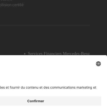
llision certifié
Services Financiers Mercedes-Benz
Accessibilité
Témoins
English
Voir l’avertissement