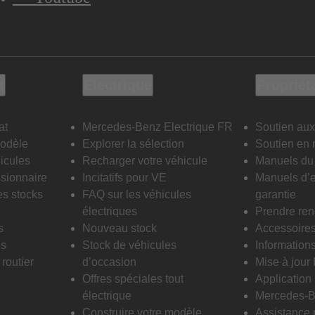
t
Electrique
Propriét
at
Mercedes-Benz Electrique FR
Soutien aux
modèle
Explorer la sélection
Soutien en 
icules
Recharger votre véhicule
Manuels du 
sionnaire
Incitatifs pour VE
Manuels d’e
es stocks
FAQ sur les véhicules
garantie
électriques
Prendre re
s
Nouveau stock
Accessoire
is
Stock de véhicules
Informations
routier
d’occasion
Mise à jour
Offres spéciales tout
Applicatio
électrique
Mercedes-B
Construire votre modèle
Assistance 