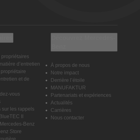
aires
Découvrez Mercedes-
Benz
 propriétaires
matière d’entretien
À propos de nous
propriétaire
Notre impact
ntretien et de
Derrière l’étoile
MANUFAKTUR
ndez-vous
Partenariats et expériences
s
Actualités
 sur les rappels
Carrières
 BlueTEC II
Nous contacter
n Mercedes-Benz
enz Store
routière