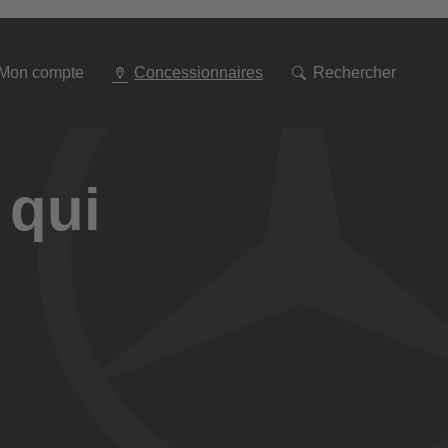
Aller
à
la
navigation
Mon compte
Concessionnaires
Rechercher
 qui