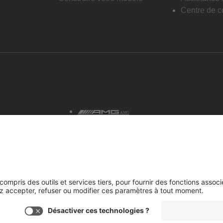
Centre de co
AMG
tialité et avis juridiques