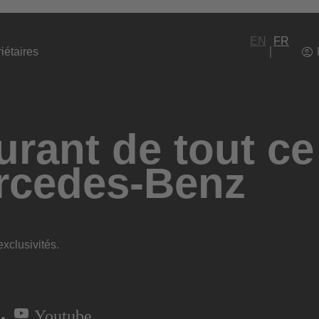
EN
FR
iétaires
rant de tout ce
rcedes-Benz
xclusivités.
Youtube