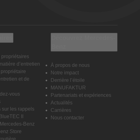
aires
Découvrez Mercedes-
Benz
 propriétaires
matière d’entretien
À propos de nous
propriétaire
Notre impact
ntretien et de
Derrière l’étoile
MANUFAKTUR
ndez-vous
Partenariats et expériences
s
Actualités
 sur les rappels
Carrières
 BlueTEC II
Nous contacter
n Mercedes-Benz
enz Store
routière