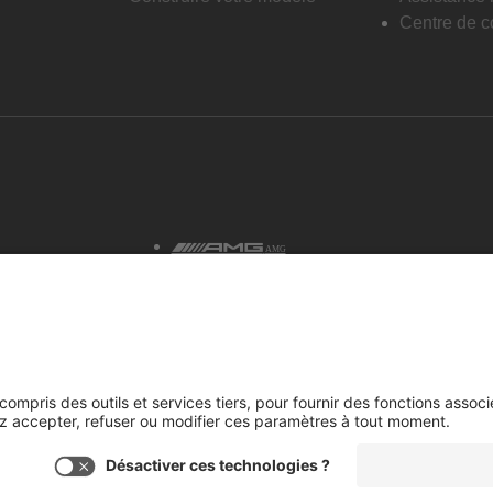
Centre de co
AMG
tialité et avis juridiques