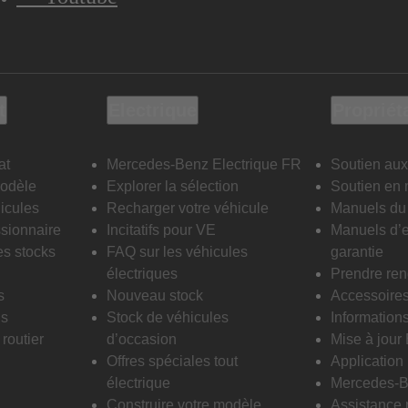
t
Electrique
Propriét
at
Mercedes-Benz Electrique FR
Soutien aux
modèle
Explorer la sélection
Soutien en 
icules
Recharger votre véhicule
Manuels du 
sionnaire
Incitatifs pour VE
Manuels d’e
es stocks
FAQ sur les véhicules
garantie
électriques
Prendre re
s
Nouveau stock
Accessoire
is
Stock de véhicules
Informations
routier
d’occasion
Mise à jour
Offres spéciales tout
Applicatio
électrique
Mercedes-B
Construire votre modèle
Assistance 