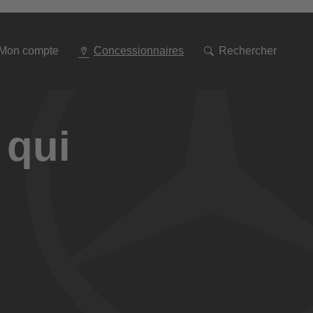
Aller
à
la
navigation
Mon compte
Concessionnaires
Rechercher
 qui