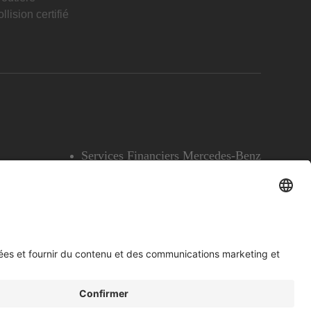
llision certifié
Services Financiers Mercedes-Benz
Accessibilité
Témoins
English
Voir l’avertissement