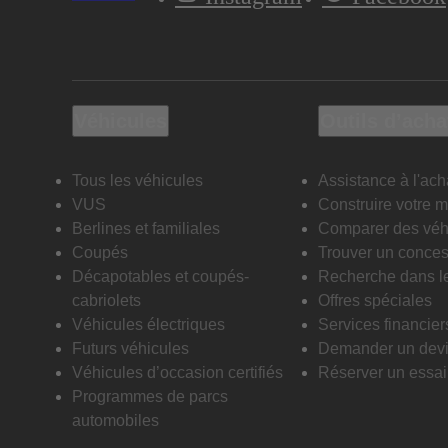
Véhicules
Outils d’acha
Tous les véhicules
Assistance à l'ach
VUS
Construire votre 
Berlines et familiales
Comparer des véh
Coupés
Trouver un conces
Décapotables et coupés-
Recherche dans l
cabriolets
Offres spéciales
Véhicules électriques
Services financier
Futurs véhicules
Demander un dev
Véhicules d’occasion certifiés
Réserver un essai 
Programmes de parcs
automobiles