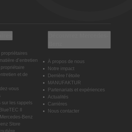
aires
Découvrez Mercedes-
Benz
 propriétaires
matière d’entretien
À propos de nous
propriétaire
Notre impact
ntretien et de
Derrière l’étoile
MANUFAKTUR
ndez-vous
Partenariats et expériences
s
Actualités
 sur les rappels
Carrières
 BlueTEC II
Nous contacter
n Mercedes-Benz
enz Store
routière