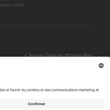
llision certifié
Services Financiers Mercedes-Benz
Accessibilité
Témoins
English
Voir l’avertissement