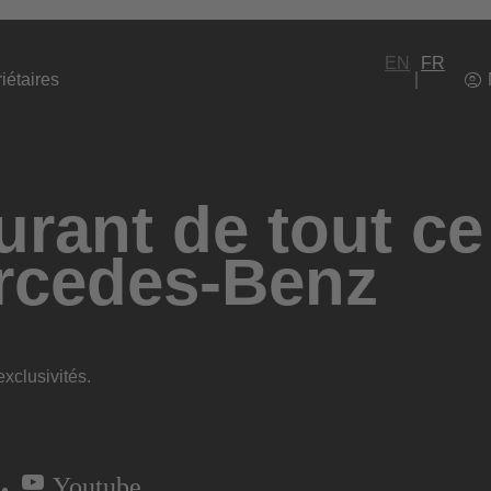
EN
FR
iétaires
rant de tout ce
rcedes-Benz
xclusivités.
Youtube