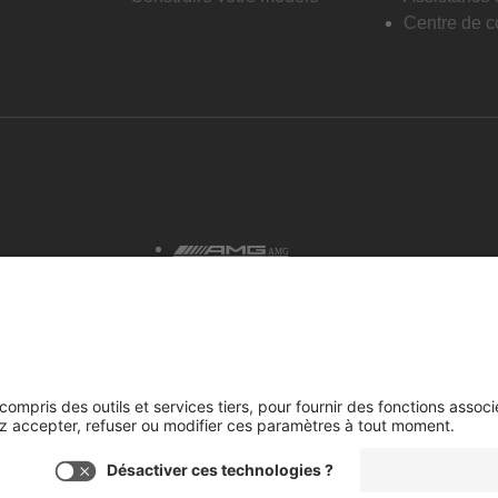
Centre de co
AMG
tialité et avis juridiques