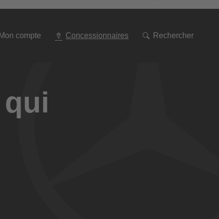
Aller
à
la
navigation
Mon compte
Concessionnaires
Rechercher
 qui