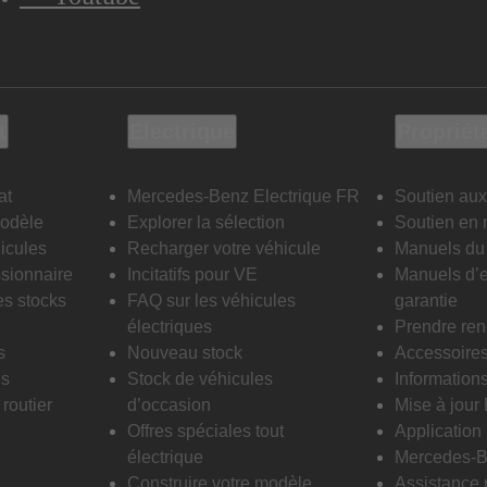
t
Electrique
Propriét
at
Mercedes-Benz Electrique FR
Soutien aux
modèle
Explorer la sélection
Soutien en 
icules
Recharger votre véhicule
Manuels du 
sionnaire
Incitatifs pour VE
Manuels d’e
es stocks
FAQ sur les véhicules
garantie
électriques
Prendre re
s
Nouveau stock
Accessoire
is
Stock de véhicules
Informations
routier
d’occasion
Mise à jour
Offres spéciales tout
Applicatio
électrique
Mercedes-B
Construire votre modèle
Assistance 