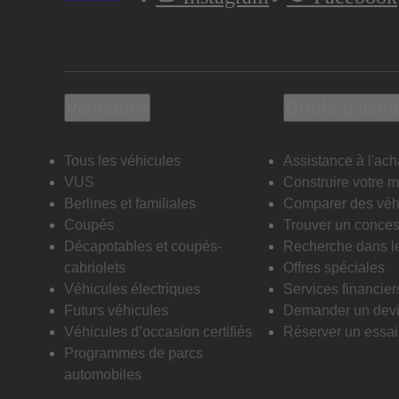
Véhicules
Outils d’acha
Tous les véhicules
Assistance à l'ach
VUS
Construire votre 
Berlines et familiales
Comparer des véh
Coupés
Trouver un conces
Décapotables et coupés-
Recherche dans l
cabriolets
Offres spéciales
Véhicules électriques
Services financier
Futurs véhicules
Demander un dev
Véhicules d’occasion certifiés
Réserver un essai 
Programmes de parcs
automobiles