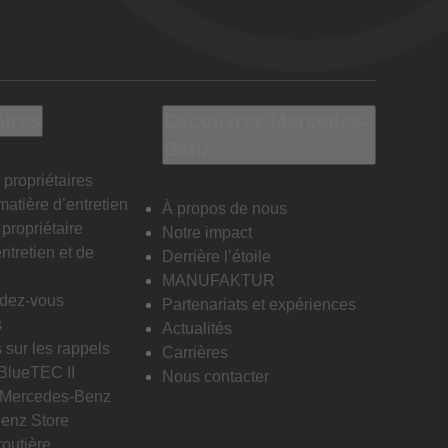
aires
Découvrez Mercedes-
Benz
 propriétaires
matière d’entretien
À propos de nous
propriétaire
Notre impact
ntretien et de
Derrière l’étoile
MANUFAKTUR
ndez-vous
Partenariats et expériences
s
Actualités
 sur les rappels
Carrières
 BlueTEC II
Nous contacter
n Mercedes-Benz
enz Store
routière