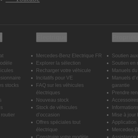
t
Electrique
Propriét
at
Mercedes-Benz Electrique FR
Soutien aux
modèle
Explorer la sélection
Soutien en 
icules
Recharger votre véhicule
Manuels du 
sionnaire
Incitatifs pour VE
Manuels d’e
es stocks
FAQ sur les véhicules
garantie
électriques
Prendre re
s
Nouveau stock
Accessoire
is
Stock de véhicules
Informations
routier
d’occasion
Mise à jour
Offres spéciales tout
Applicatio
électrique
Mercedes-B
Construire votre modèle
Assistance 