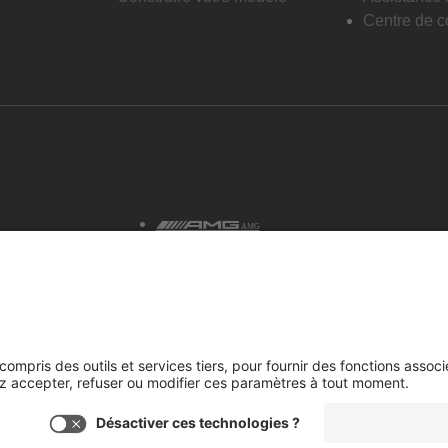
Centre de co
AMG
tialité et avis juridiques