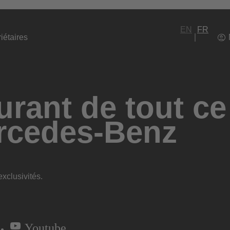
EN
FR
iétaires
rant de tout ce
rcedes-Benz
xclusivités.
Youtube