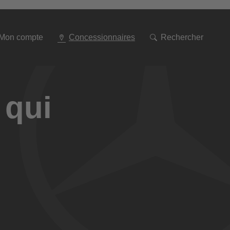
Aller
à
la
navigation
Mon compte
Concessionnaires
Rechercher
 qui