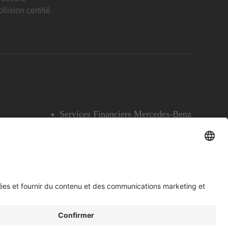
llision certifié
Services Financiers Mercedes-Benz
Accessibilité
Témoins
English
Voir l’avertissement