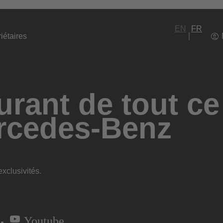
EN
FR
iétaires
rant de tout ce
rcedes-Benz
xclusivités.
Youtube