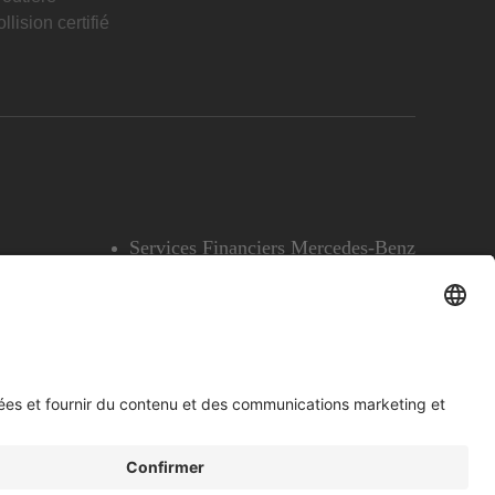
llision certifié
Services Financiers Mercedes-Benz
Accessibilité
Témoins
English
Voir l’avertissement