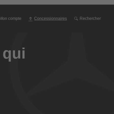
Aller
à
la
navigation
Mon compte
Concessionnaires
Rechercher
 qui