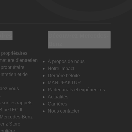
aires
Découvrez Mercedes-
Benz
 propriétaires
matière d’entretien
À propos de nous
propriétaire
Notre impact
ntretien et de
Derrière l’étoile
MANUFAKTUR
ndez-vous
Partenariats et expériences
s
Actualités
 sur les rappels
Carrières
 BlueTEC II
Nous contacter
n Mercedes-Benz
enz Store
routière