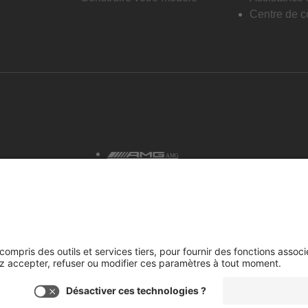
Centre de co
AMG
tialité et avis juridiques