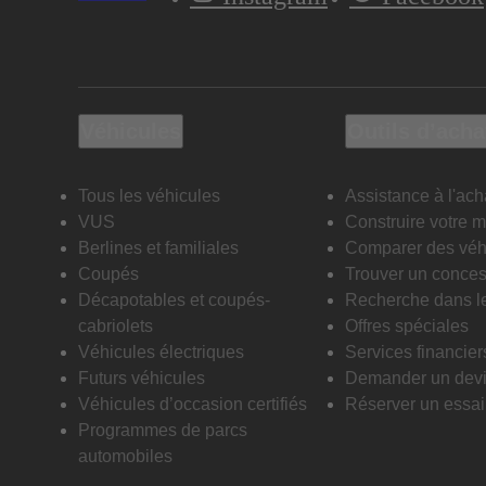
Véhicules
Outils d’acha
Tous les véhicules
Assistance à l'ach
VUS
Construire votre 
Berlines et familiales
Comparer des véh
Coupés
Trouver un conces
Décapotables et coupés-
Recherche dans l
cabriolets
Offres spéciales
Véhicules électriques
Services financier
Futurs véhicules
Demander un dev
Véhicules d’occasion certifiés
Réserver un essai 
Programmes de parcs
automobiles