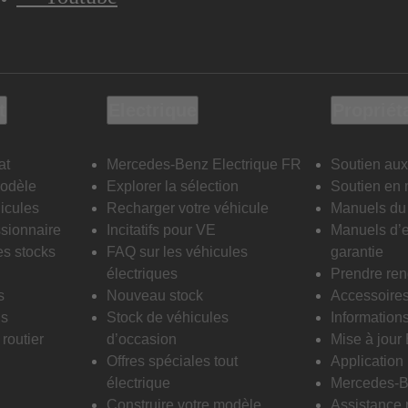
t
Electrique
Propriét
at
Mercedes-Benz Electrique FR
Soutien aux
modèle
Explorer la sélection
Soutien en 
icules
Recharger votre véhicule
Manuels du 
sionnaire
Incitatifs pour VE
Manuels d’e
es stocks
FAQ sur les véhicules
garantie
électriques
Prendre re
s
Nouveau stock
Accessoire
is
Stock de véhicules
Informations
routier
d’occasion
Mise à jour
Offres spéciales tout
Applicatio
électrique
Mercedes-B
Construire votre modèle
Assistance 