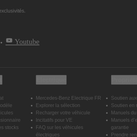
xclusivités.
Youtube
t
Electrique
Propriét
at
Mercedes-Benz Electrique FR
Soutien aux
modèle
Explorer la sélection
Soutien en 
icules
Recharger votre véhicule
Manuels du 
sionnaire
Incitatifs pour VE
Manuels d’e
es stocks
FAQ sur les véhicules
garantie
électriques
Prendre re