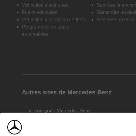
Véhicules électriques
Services financier
Futurs véhicules
Demander un dev
Véhicules d’occasion certifiés
Réserver un essai 
Programmes de parcs
automobiles
Autres sites de Mercedes-Benz
Fourgons Mercedes-Benz