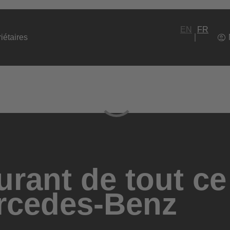
EN
FR
iétaires
rant de tout ce
rcedes-Benz