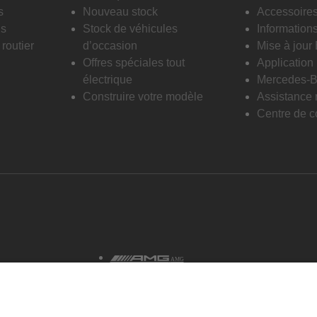
s
Nouveau stock
Accessoire
is
Stock de véhicules
Informations
routier
d’occasion
Mise à jour
Offres spéciales tout
Applicatio
électrique
Mercedes-B
Construire votre modèle
Assistance 
Centre de co
AMG