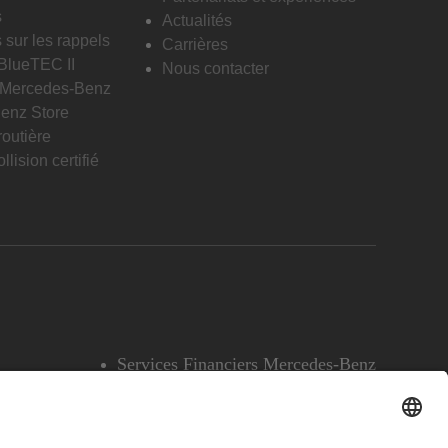
s
Actualités
 sur les rappels
Carrières
 BlueTEC II
Nous contacter
n Mercedes-Benz
enz Store
routière
llision certifié
Services Financiers Mercedes-Benz