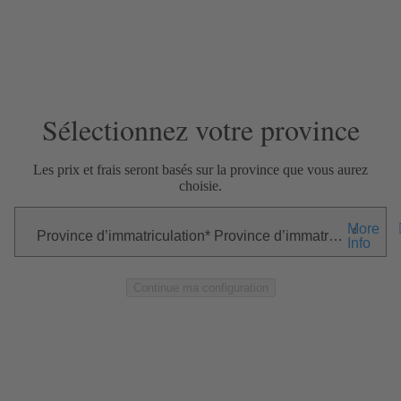
Skip Navigation
Close Modal
—
—
—
EXTÉRIEUR
INTÉRIEUR
OPTIONS
RÉSUMÉ
Sélectionnez votre province
Les prix et frais seront basés sur la province que vous aurez
choisie.
More
Province d’immatriculation
Province d’immatriculation
Info
Continue ma configuration
Extérieur
Passer à Intérieur