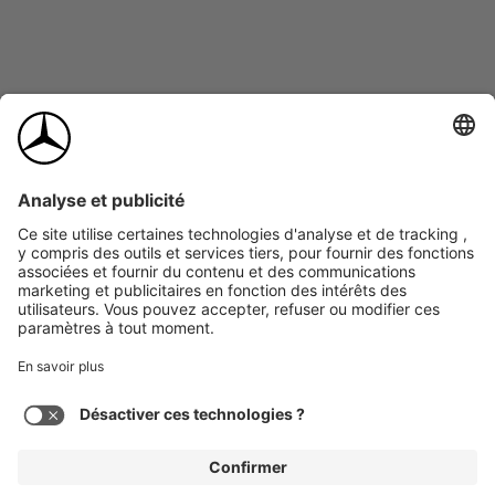
*
Garniture
Sélectionnées : Laque piano noire
0,00 $
2026
Coupé AMG
GT 63 PRO
Agrandir
4MATIC+