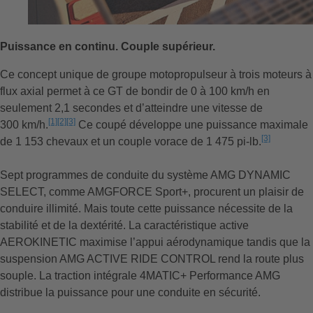
Puissance en continu. Couple supérieur.
Ce concept unique de groupe motopropulseur à trois moteurs à
flux axial permet à ce GT de bondir de 0 à 100 km/h en
seulement 2,1 secondes et d’atteindre une vitesse de
[1]
[2]
[3]
300 km/h.
L’avertissement
L’avertissement
L’avertissement
Ce coupé développe une puissance maximale
[3]
de 1 153 chevaux et un couple vorace de 1 475 pi-lb.
L’avertiss
Sept programmes de conduite du système AMG DYNAMIC
SELECT, comme AMGFORCE Sport+, procurent un plaisir de
conduire illimité. Mais toute cette puissance nécessite de la
stabilité et de la dextérité. La caractéristique active
AEROKINETIC maximise l’appui aérodynamique tandis que la
suspension AMG ACTIVE RIDE CONTROL rend la route plus
souple. La traction intégrale 4MATIC+ Performance AMG
distribue la puissance pour une conduite en sécurité.