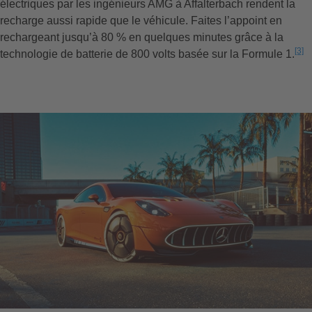
électriques par les ingénieurs AMG à Affalterbach rendent la
recharge aussi rapide que le véhicule. Faites l’appoint en
rechargeant jusqu’à 80 % en quelques minutes grâce à la
[3]
technologie de batterie de 800 volts basée sur la Formule 1.
L’a