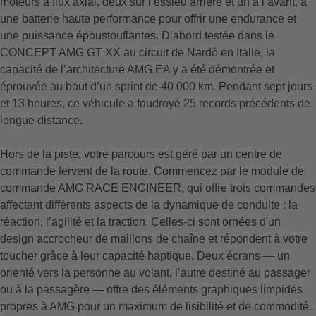
moteurs à flux axial, deux sur l’essieu arrière et un à l’avant, à
une batterie haute performance pour offrir une endurance et
une puissance époustouflantes. D’abord testée dans le
CONCEPT AMG GT XX au circuit de Nardò en Italie, la
capacité de l’architecture AMG.EA y a été démontrée et
éprouvée au bout d’un sprint de 40 000 km. Pendant sept jours
et 13 heures, ce véhicule a foudroyé 25 records précédents de
longue distance.
Hors de la piste, votre parcours est géré par un centre de
commande fervent de la route. Commencez par le module de
commande AMG RACE ENGINEER, qui offre trois commandes
affectant différents aspects de la dynamique de conduite : la
réaction, l’agilité et la traction. Celles-ci sont ornées d'un
design accrocheur de maillons de chaîne et répondent à votre
toucher grâce à leur capacité haptique. Deux écrans — un
orienté vers la personne au volant, l’autre destiné au passager
ou à la passagère — offre des éléments graphiques limpides
propres à AMG pour un maximum de lisibilité et de commodité.