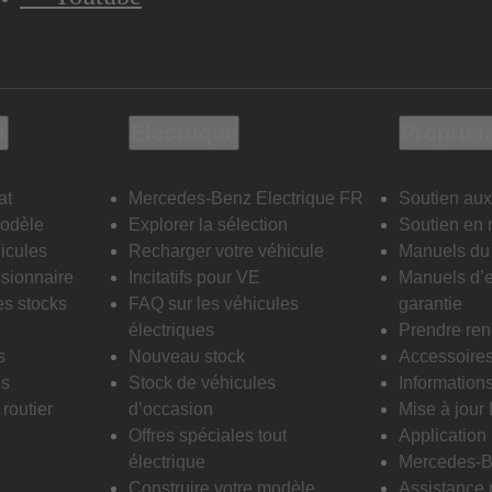
t
Electrique
Propriét
at
Mercedes-Benz Electrique FR
Soutien aux
modèle
Explorer la sélection
Soutien en 
icules
Recharger votre véhicule
Manuels du 
sionnaire
Incitatifs pour VE
Manuels d’e
es stocks
FAQ sur les véhicules
garantie
électriques
Prendre re
s
Nouveau stock
Accessoire
is
Stock de véhicules
Informations
routier
d’occasion
Mise à jour
Offres spéciales tout
Applicatio
électrique
Mercedes-B
Construire votre modèle
Assistance 