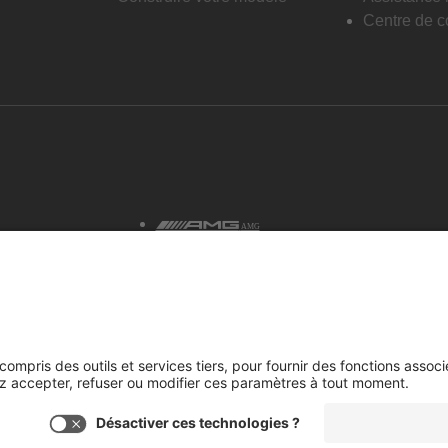
Centre de co
AMG
tialité et avis juridiques