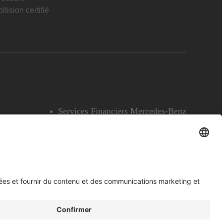
llision certifié
Services Financiers Mercedes-Benz
Accessibilité
Témoins
English
Voir l’avertissement