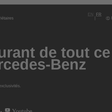
EN
FR
iétaires
rant de tout ce
rcedes-Benz
xclusivités.
Youtube