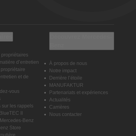
aires
Découvrez Mercedes-
Benz
 propriétaires
matière d’entretien
À propos de nous
propriétaire
Notre impact
ntretien et de
Derrière l’étoile
MANUFAKTUR
ndez-vous
Partenariats et expériences
s
Actualités
 sur les rappels
Carrières
 BlueTEC II
Nous contacter
n Mercedes-Benz
enz Store
routière