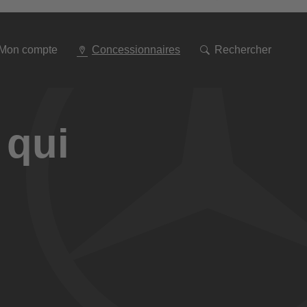
Aller
à
la
navigation
Mon compte
Concessionnaires
Rechercher
 qui