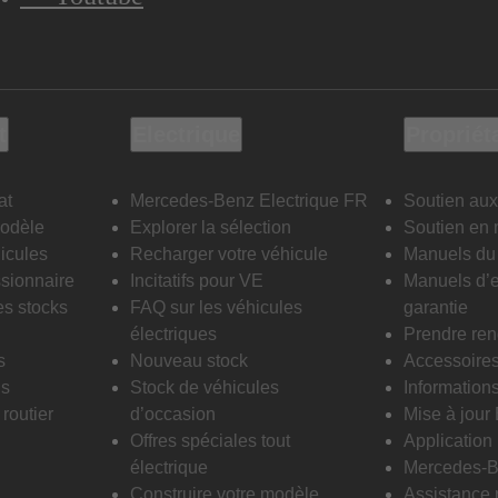
t
Electrique
Propriét
at
Mercedes-Benz Electrique FR
Soutien aux
modèle
Explorer la sélection
Soutien en 
icules
Recharger votre véhicule
Manuels du 
sionnaire
Incitatifs pour VE
Manuels d’e
es stocks
FAQ sur les véhicules
garantie
électriques
Prendre re
s
Nouveau stock
Accessoire
is
Stock de véhicules
Informations
routier
d’occasion
Mise à jour
Offres spéciales tout
Applicatio
électrique
Mercedes-B
Construire votre modèle
Assistance 