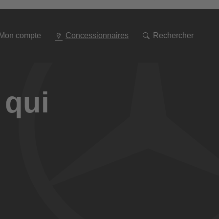
Aller
à
la
navigation
Mon compte
Concessionnaires
Rechercher
 qui