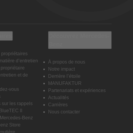
aires
Découvrez Mercedes-
Benz
 propriétaires
matière d’entretien
À propos de nous
propriétaire
Notre impact
ntretien et de
Derrière l’étoile
MANUFAKTUR
ndez-vous
Partenariats et expériences
s
Actualités
 sur les rappels
Carrières
 BlueTEC II
Nous contacter
n Mercedes-Benz
enz Store
routière