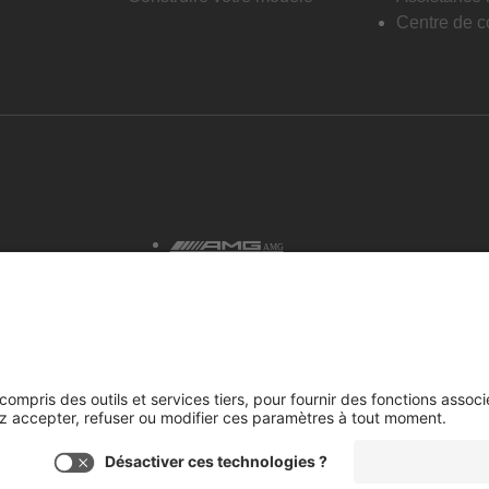
Centre de co
AMG
tialité et avis juridiques