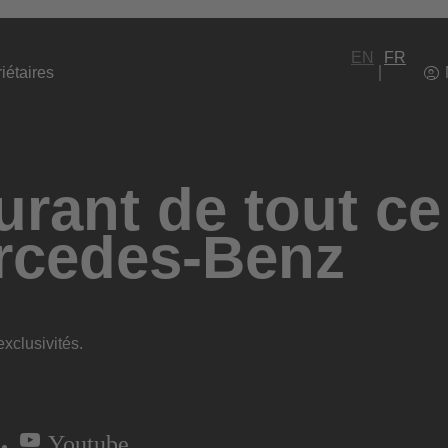
EN
FR
iétaires
rant de tout ce
rcedes-Benz
xclusivités.
Youtube