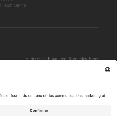
llision certifié
Services Financiers Mercedes-Benz
Accessibilité
Témoins
English
Voir l’avertissement