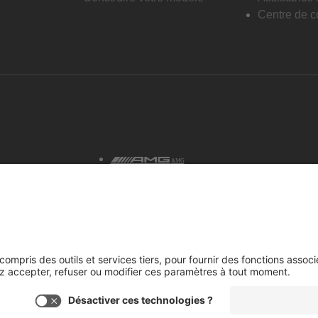
Centre de co
AMG
tialité et avis juridiques