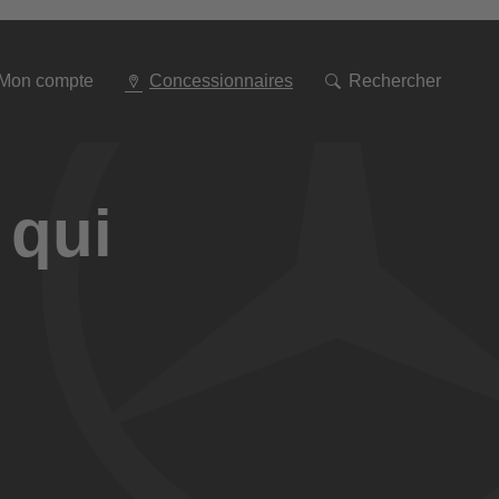
Aller
à
la
navigation
Mon compte
Concessionnaires
Rechercher
 qui