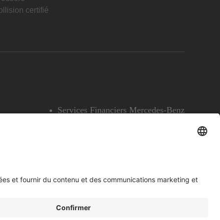
llision certifié
Services Financiers Mercedes-Benz
Accessibilité
Témoins
English
Voir l’avertissement