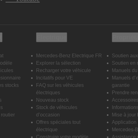
t
Electrique
Propriét
at
Mercedes-Benz Electrique FR
Soutien aux
modèle
Explorer la sélection
Soutien en 
icules
Recharger votre véhicule
Manuels du 
sionnaire
Incitatifs pour VE
Manuels d’e
es stocks
FAQ sur les véhicules
garantie
électriques
Prendre re
s
Nouveau stock
Accessoire
is
Stock de véhicules
Informations
routier
d’occasion
Mise à jour
Offres spéciales tout
Applicatio
électrique
Mercedes-B
Construire votre modèle
Assistance 