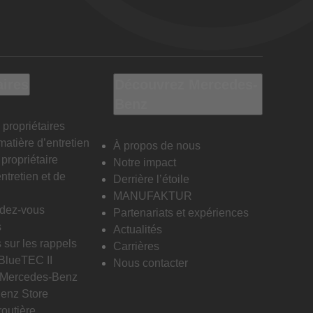
aires
Découvrez Mercedes-
Benz
 propriétaires
matière d’entretien
À propos de nous
propriétaire
Notre impact
ntretien et de
Derrière l’étoile
MANUFAKTUR
ndez-vous
Partenariats et expériences
s
Actualités
 sur les rappels
Carrières
 BlueTEC II
Nous contacter
n Mercedes-Benz
enz Store
routière