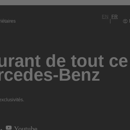
EN
FR
iétaires
rant de tout ce
rcedes-Benz
xclusivités.
Youtube