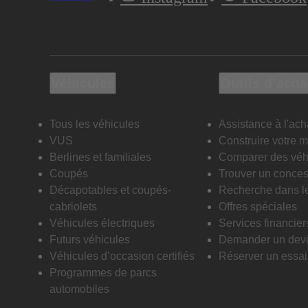
Véhicules
Outils d’acha
Tous les véhicules
Assistance à l'ach
VUS
Construire votre 
Berlines et familiales
Comparer des véh
Coupés
Trouver un conces
Décapotables et coupés-
Recherche dans l
cabriolets
Offres spéciales
Véhicules électriques
Services financier
Futurs véhicules
Demander un dev
Véhicules d’occasion certifiés
Réserver un essai 
Programmes de parcs
automobiles