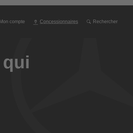
Aller
à
la
navigation
Mon compte
Concessionnaires
Rechercher
 qui