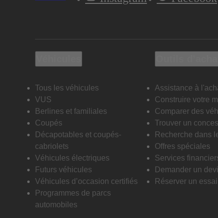
Véhicules
Outils d’acha
Tous les véhicules
Assistance à l'ach
VUS
Construire votre 
Berlines et familiales
Comparer des véh
Coupés
Trouver un conces
Décapotables et coupés-
Recherche dans l
cabriolets
Offres spéciales
Véhicules électriques
Services financier
Futurs véhicules
Demander un dev
Véhicules d’occasion certifiés
Réserver un essai 
Programmes de parcs
automobiles