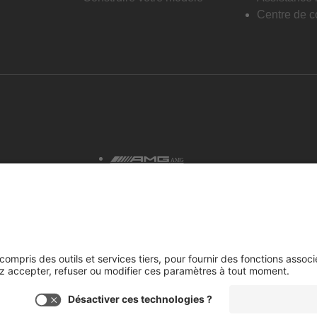
Centre de co
AMG
tialité et avis juridiques