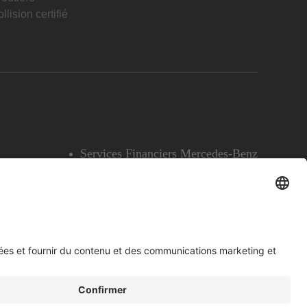
llision certifié
Services Financiers Mercedes-Benz
Accessibilité
Témoins
English
Voir l’avertissement