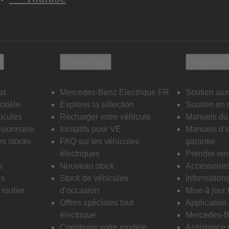
t
Electrique
Propriét
at
Mercedes-Benz Electrique FR
Soutien aux
modèle
Explorer la sélection
Soutien en 
icules
Recharger votre véhicule
Manuels du 
sionnaire
Incitatifs pour VE
Manuels d’e
es stocks
FAQ sur les véhicules
garantie
électriques
Prendre re
s
Nouveau stock
Accessoire
is
Stock de véhicules
Informations
routier
d’occasion
Mise à jour
Offres spéciales tout
Applicatio
électrique
Mercedes-B
Construire votre modèle
Assistance 