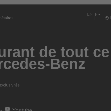
EN
FR
iétaires
rant de tout ce
rcedes-Benz
xclusivités.
Youtube