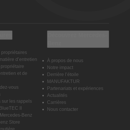
aires
Découvrez Mercedes-
Benz
 propriétaires
matière d’entretien
À propos de nous
propriétaire
Notre impact
ntretien et de
Derrière l’étoile
MANUFAKTUR
ndez-vous
Partenariats et expériences
s
Actualités
 sur les rappels
Carrières
 BlueTEC II
Nous contacter
n Mercedes-Benz
enz Store
routière