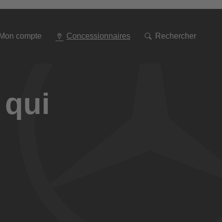
Aller
à
la
navigation
Mon compte
Concessionnaires
Rechercher
 qui