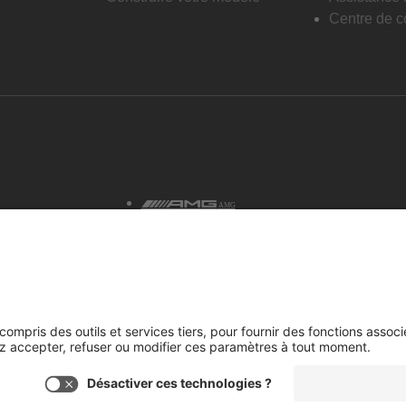
Centre de co
AMG
tialité et avis juridiques