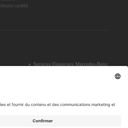
llision certifié
Services Financiers Mercedes-Benz
Accessibilité
Témoins
English
Voir l’avertissement