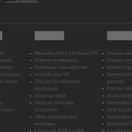
t
Electrique
Propriét
at
Mercedes-Benz Electrique FR
Soutien aux
modèle
Explorer la sélection
Soutien en 
icules
Recharger votre véhicule
Manuels du 
sionnaire
Incitatifs pour VE
Manuels d’e
es stocks
FAQ sur les véhicules
garantie
électriques
Prendre re
s
Nouveau stock
Accessoire
is
Stock de véhicules
Informations
routier
d’occasion
Mise à jour
Offres spéciales tout
Applicatio
électrique
Mercedes-B
Construire votre modèle
Assistance 