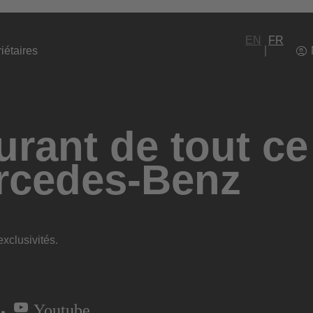
EN
FR
iétaires
rant de tout ce
rcedes-Benz
xclusivités.
Youtube