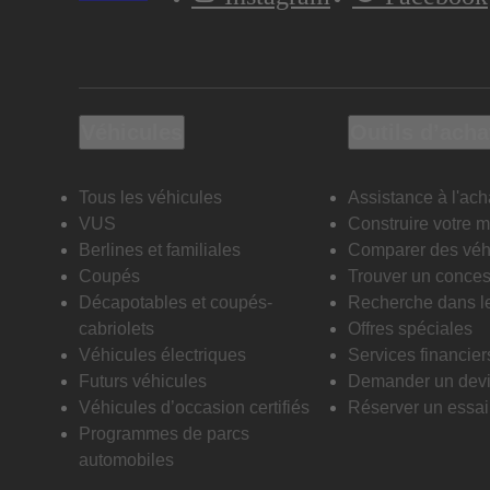
Véhicules
Outils d’acha
Tous les véhicules
Assistance à l'ach
VUS
Construire votre 
Berlines et familiales
Comparer des véh
Coupés
Trouver un conces
Décapotables et coupés-
Recherche dans l
cabriolets
Offres spéciales
Véhicules électriques
Services financier
Futurs véhicules
Demander un dev
Véhicules d’occasion certifiés
Réserver un essai 
Programmes de parcs
automobiles