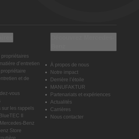
aires
Découvrez Mercedes-
Benz
 propriétaires
matière d’entretien
À propos de nous
propriétaire
Notre impact
ntretien et de
Derrière l’étoile
MANUFAKTUR
ndez-vous
Partenariats et expériences
s
Actualités
 sur les rappels
Carrières
 BlueTEC II
Nous contacter
n Mercedes-Benz
enz Store
routière