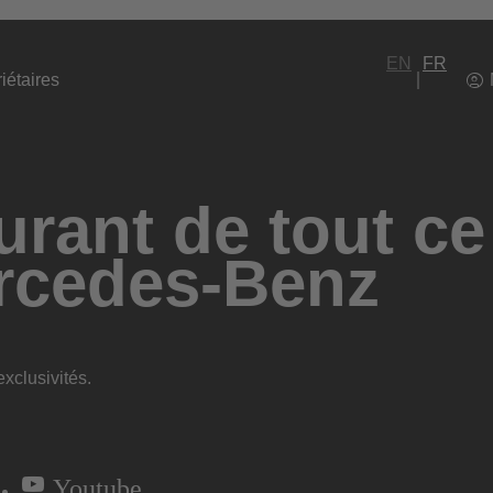
EN
FR
iétaires
rant de tout ce
rcedes-Benz
xclusivités.
Youtube