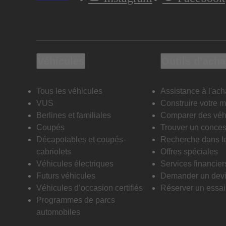
Véhicules
Outils d’acha
Tous les véhicules
Assistance à l'ach
VUS
Construire votre 
Berlines et familiales
Comparer des véh
Coupés
Trouver un conces
Décapotables et coupés-
Recherche dans l
cabriolets
Offres spéciales
Véhicules électriques
Services financier
Futurs véhicules
Demander un dev
Véhicules d’occasion certifiés
Réserver un essai 
Programmes de parcs
automobiles