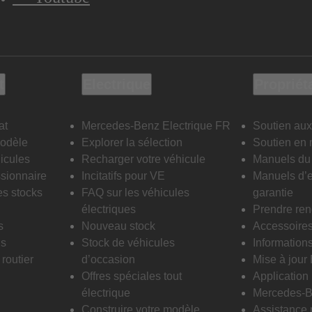
t
Electrique
Propriét
at
Mercedes-Benz Electrique FR
Soutien aux
modèle
Explorer la sélection
Soutien en 
icules
Recharger votre véhicule
Manuels du 
sionnaire
Incitatifs pour VE
Manuels d’e
es stocks
FAQ sur les véhicules
garantie
électriques
Prendre re
s
Nouveau stock
Accessoire
is
Stock de véhicules
Informations
routier
d’occasion
Mise à jour
Offres spéciales tout
Applicatio
électrique
Mercedes-B
Construire votre modèle
Assistance 