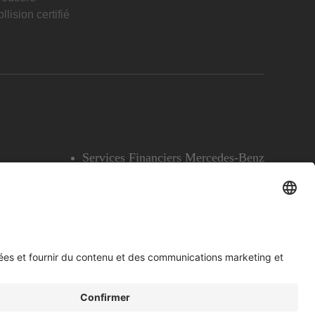
llision certifié
Services Financiers Mercedes-Benz
Accessibilité
Témoins
English
Voir l’avertissement