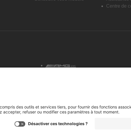
Centre de co
AMG
tialité et avis juridiques