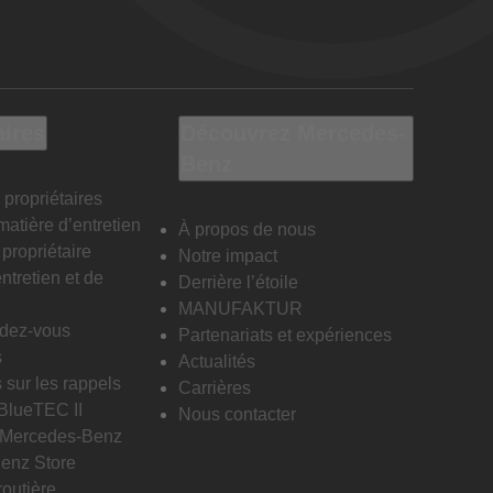
aires
Découvrez Mercedes-
Benz
 propriétaires
matière d’entretien
À propos de nous
propriétaire
Notre impact
ntretien et de
Derrière l’étoile
MANUFAKTUR
ndez-vous
Partenariats et expériences
s
Actualités
 sur les rappels
Carrières
 BlueTEC II
Nous contacter
n Mercedes-Benz
enz Store
routière