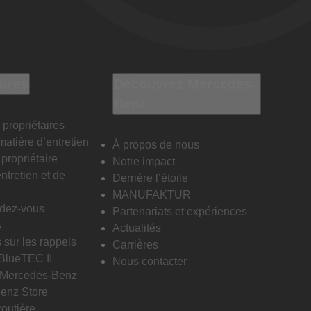
aires
Découvrez Mercedes-
Benz
 propriétaires
matière d’entretien
À propos de nous
propriétaire
Notre impact
ntretien et de
Derrière l’étoile
MANUFAKTUR
ndez-vous
Partenariats et expériences
s
Actualités
 sur les rappels
Carrières
 BlueTEC II
Nous contacter
n Mercedes-Benz
enz Store
routière