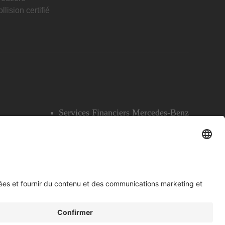
llision certifié
Services Financiers Mercedes-Benz
Accessibilité
Témoins
English
Voir l’avertissement