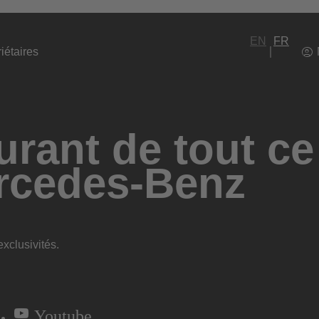
EN
FR
iétaires
rant de tout ce
rcedes-Benz
xclusivités.
Youtube