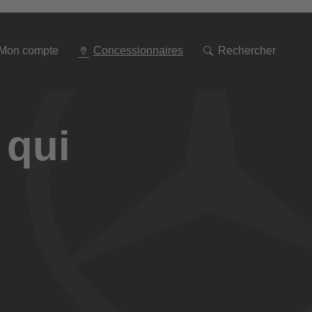
Aller
à
la
navigation
Mon compte
Concessionnaires
Rechercher
 qui