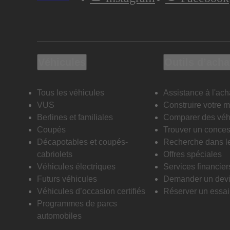
Véhicules
Outils d’acha
Tous les véhicules
Assistance à l'ach
VUS
Construire votre 
Berlines et familiales
Comparer des véh
Coupés
Trouver un conces
Décapotables et coupés-
Recherche dans l
cabriolets
Offres spéciales
Véhicules électriques
Services financier
Futurs véhicules
Demander un dev
Véhicules d’occasion certifiés
Réserver un essai 
Programmes de parcs
automobiles