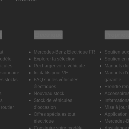
t
Electrique
Propriét
at
Mercedes-Benz Electrique FR
Soutien aux
modèle
Explorer la sélection
Soutien en 
icules
Recharger votre véhicule
Manuels du 
sionnaire
Incitatifs pour VE
Manuels d’e
es stocks
FAQ sur les véhicules
garantie
électriques
Prendre re
s
Nouveau stock
Accessoire
is
Stock de véhicules
Informations
routier
d’occasion
Mise à jour
Offres spéciales tout
Applicatio
électrique
Mercedes-B
Construire votre modèle
Assistance 