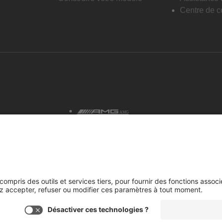
Centre de co
AMG
tialité et avis juridiques