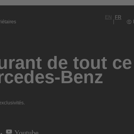
EN
FR
iétaires
rant de tout ce
rcedes-Benz
xclusivités.
Youtube