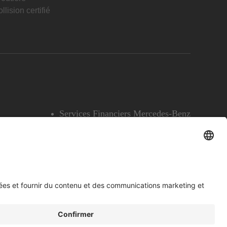
llision certifié
Services Financiers Mercedes-Benz
Accessibilité
Témoins
English
Voir l’avertissement