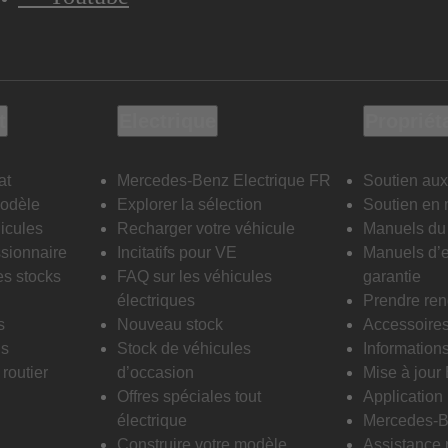
t
Electrique
Propriét
at
Mercedes-Benz Electrique FR
Soutien aux
modèle
Explorer la sélection
Soutien en 
icules
Recharger votre véhicule
Manuels du 
sionnaire
Incitatifs pour VE
Manuels d’e
es stocks
FAQ sur les véhicules
garantie
électriques
Prendre re
s
Nouveau stock
Accessoire
is
Stock de véhicules
Informations
routier
d’occasion
Mise à jour
Offres spéciales tout
Applicatio
électrique
Mercedes-B
Construire votre modèle
Assistance 