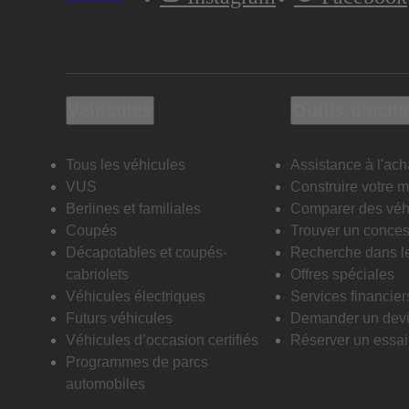
Véhicules
Outils d’acha
Tous les véhicules
Assistance à l'ach
VUS
Construire votre 
Berlines et familiales
Comparer des véh
Coupés
Trouver un conces
Décapotables et coupés-
Recherche dans l
cabriolets
Offres spéciales
Véhicules électriques
Services financier
Futurs véhicules
Demander un dev
Véhicules d’occasion certifiés
Réserver un essai 
Programmes de parcs
automobiles