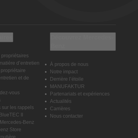
aires
Découvrez Mercedes-
Benz
 propriétaires
matière d’entretien
À propos de nous
propriétaire
Notre impact
ntretien et de
Derrière l’étoile
MANUFAKTUR
ndez-vous
Partenariats et expériences
s
Actualités
 sur les rappels
Carrières
 BlueTEC II
Nous contacter
n Mercedes-Benz
enz Store
routière