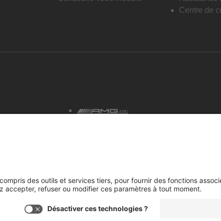
Centre de co
AMG
tialité et avis juridiques