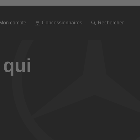
Aller
à
la
navigation
Mon compte
Concessionnaires
Rechercher
 qui