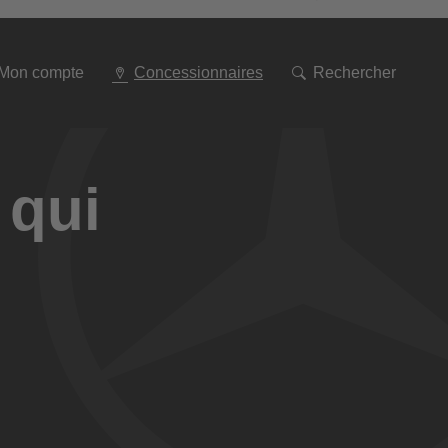
Aller
à
la
navigation
Mon compte
Concessionnaires
Rechercher
 qui