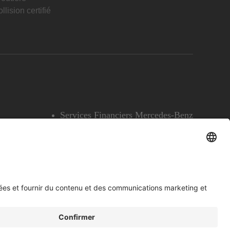
llision certifié
Services Financiers Mercedes-Benz
Accessibilité
Témoins
English
Voir l’avertissement