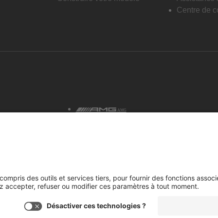
Centre de co
AMG
tialité et avis juridiques