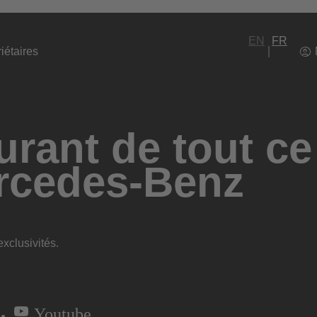
EN
FR
iétaires
rant de tout ce
rcedes-Benz
xclusivités.
Youtube