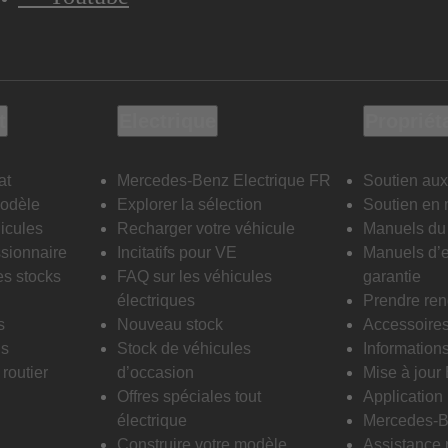
t
Electrique
Propriét
at
Mercedes-Benz Electrique FR
Soutien aux
modèle
Explorer la sélection
Soutien en 
icules
Recharger votre véhicule
Manuels du 
sionnaire
Incitatifs pour VE
Manuels d’e
es stocks
FAQ sur les véhicules
garantie
électriques
Prendre re
s
Nouveau stock
Accessoire
is
Stock de véhicules
Informations
routier
d’occasion
Mise à jour
Offres spéciales tout
Applicatio
électrique
Mercedes-B
Construire votre modèle
Assistance 