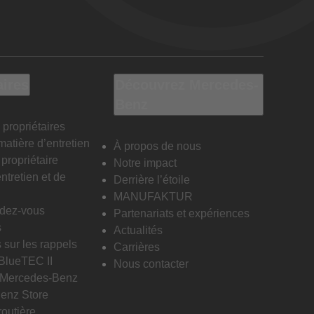
aires
Découvrez Mercedes-
Benz
 propriétaires
matière d’entretien
À propos de nous
propriétaire
Notre impact
ntretien et de
Derrière l’étoile
MANUFAKTUR
ndez-vous
Partenariats et expériences
s
Actualités
 sur les rappels
Carrières
 BlueTEC II
Nous contacter
n Mercedes-Benz
enz Store
routière