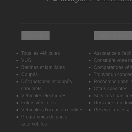
Véhicules
Outils d’acha
Tous les véhicules
Assistance à l'ach
VUS
Construire votre 
Berlines et familiales
Comparer des véh
Coupés
Trouver un conces
Décapotables et coupés-
Recherche dans l
cabriolets
Offres spéciales
Véhicules électriques
Services financier
Futurs véhicules
Demander un dev
Véhicules d’occasion certifiés
Réserver un essai 
Programmes de parcs
automobiles