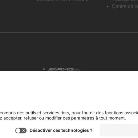
Centre de co
AMG
tialité et avis juridiques