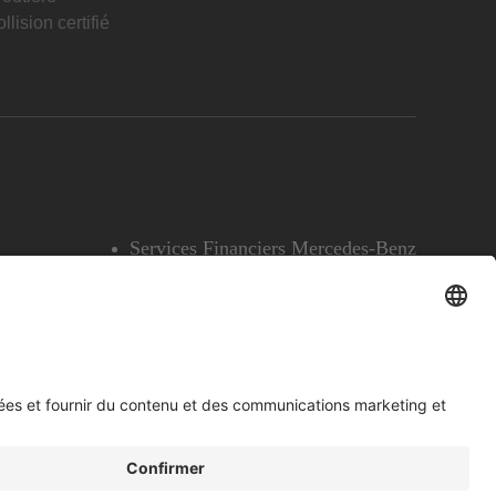
llision certifié
Services Financiers Mercedes-Benz
Accessibilité
Témoins
English
Voir l’avertissement