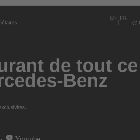
EN
FR
iétaires
rant de tout ce
rcedes-Benz
xclusivités.
Youtube