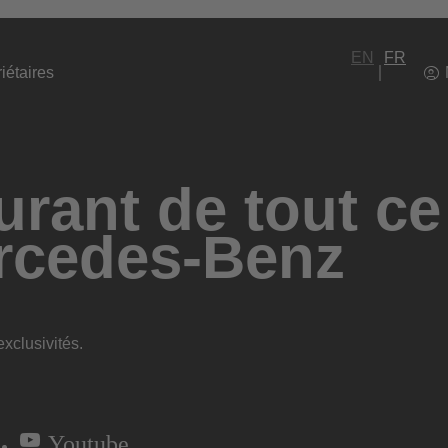
EN
FR
iétaires
rant de tout ce
rcedes-Benz
xclusivités.
Youtube