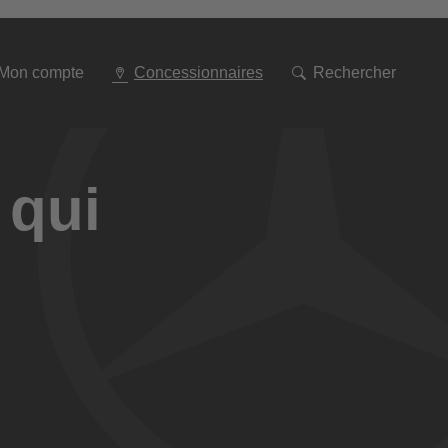
Aller
à
la
navigation
Mon compte
Concessionnaires
Rechercher
 qui