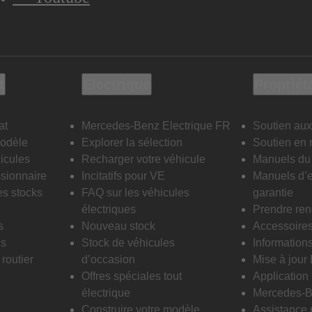
t
Electrique
Propriét
at
Mercedes-Benz Electrique FR
Soutien aux
modèle
Explorer la sélection
Soutien en 
icules
Recharger votre véhicule
Manuels du 
sionnaire
Incitatifs pour VE
Manuels d’e
es stocks
FAQ sur les véhicules
garantie
électriques
Prendre re
s
Nouveau stock
Accessoire
is
Stock de véhicules
Informations
routier
d’occasion
Mise à jour
Offres spéciales tout
Applicatio
électrique
Mercedes-B
Construire votre modèle
Assistance 