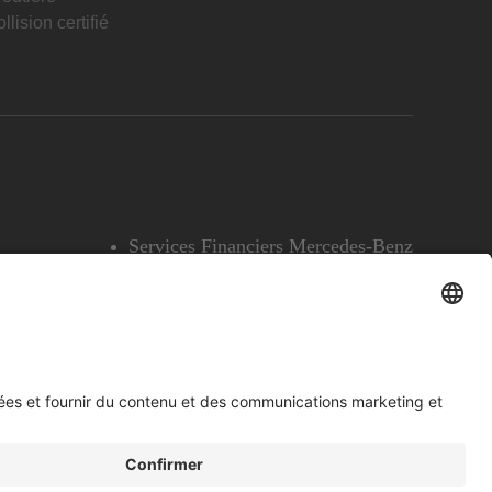
llision certifié
Services Financiers Mercedes-Benz
Accessibilité
Témoins
English
Voir l’avertissement