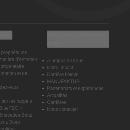
aires
Découvrez Mercedes-
Benz
 propriétaires
matière d’entretien
À propos de nous
propriétaire
Notre impact
ntretien et de
Derrière l’étoile
MANUFAKTUR
ndez-vous
Partenariats et expériences
s
Actualités
 sur les rappels
Carrières
 BlueTEC II
Nous contacter
n Mercedes-Benz
enz Store
routière