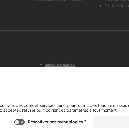
Centre de co
AMG
tialité et avis juridiques