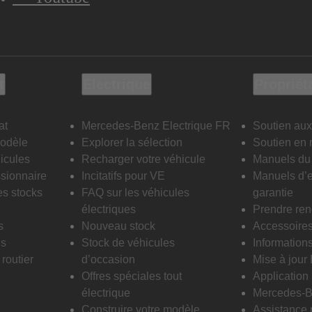
t
Electrique
Propriét
at
Mercedes-Benz Electrique FR
Soutien aux
modèle
Explorer la sélection
Soutien en 
icules
Recharger votre véhicule
Manuels du 
sionnaire
Incitatifs pour VE
Manuels d’e
es stocks
FAQ sur les véhicules
garantie
électriques
Prendre re
s
Nouveau stock
Accessoire
is
Stock de véhicules
Informations
routier
d’occasion
Mise à jour
Offres spéciales tout
Applicatio
électrique
Mercedes-B
Construire votre modèle
Assistance 