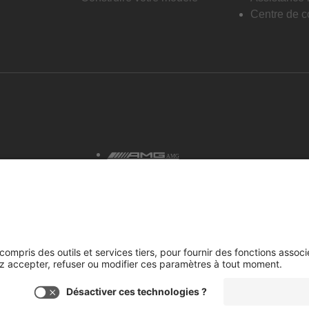
Centre de co
AMG
tialité et avis juridiques