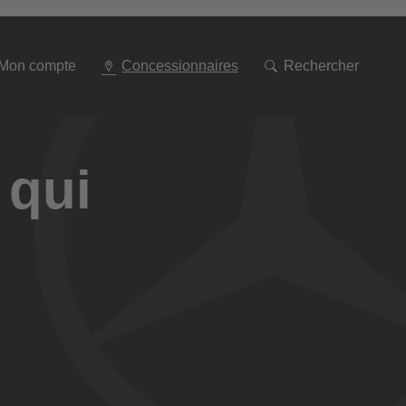
Aller
à
la
navigation
Mon compte
Concessionnaires
Rechercher
 qui