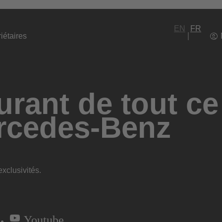
EN
FR
iétaires
rant de tout ce
rcedes-Benz
xclusivités.
Youtube