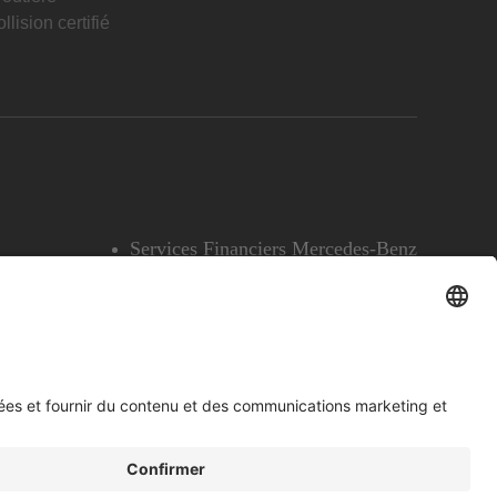
llision certifié
Services Financiers Mercedes-Benz
Accessibilité
Témoins
English
Voir l’avertissement