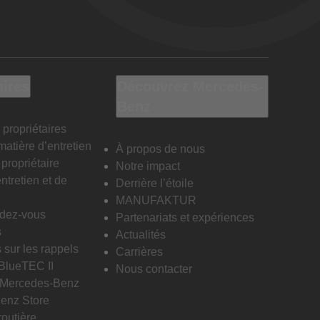
aires
Découvrez Mercedes-
Benz
 propriétaires
matière d’entretien
À propos de nous
propriétaire
Notre impact
ntretien et de
Derrière l’étoile
MANUFAKTUR
ndez-vous
Partenariats et expériences
s
Actualités
 sur les rappels
Carrières
 BlueTEC II
Nous contacter
n Mercedes-Benz
enz Store
routière