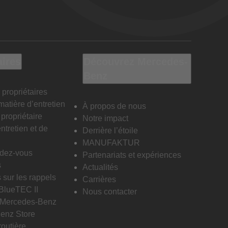
aires
Découvrez Mercedes-
Benz
 propriétaires
matière d’entretien
À propos de nous
propriétaire
Notre impact
ntretien et de
Derrière l’étoile
MANUFAKTUR
ndez-vous
Partenariats et expériences
s
Actualités
 sur les rappels
Carrières
 BlueTEC II
Nous contacter
n Mercedes-Benz
enz Store
routière