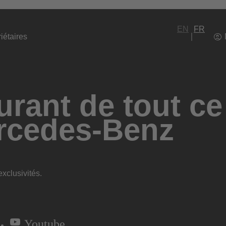
EN
FR
iétaires
rant de tout ce
rcedes-Benz
xclusivités.
Youtube