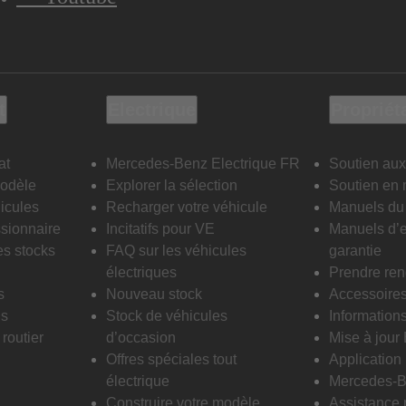
t
Electrique
Propriét
at
Mercedes-Benz Electrique FR
Soutien aux
modèle
Explorer la sélection
Soutien en 
icules
Recharger votre véhicule
Manuels du 
sionnaire
Incitatifs pour VE
Manuels d’e
es stocks
FAQ sur les véhicules
garantie
électriques
Prendre re
s
Nouveau stock
Accessoire
is
Stock de véhicules
Informations
routier
d’occasion
Mise à jour
Offres spéciales tout
Applicatio
électrique
Mercedes-B
Construire votre modèle
Assistance 