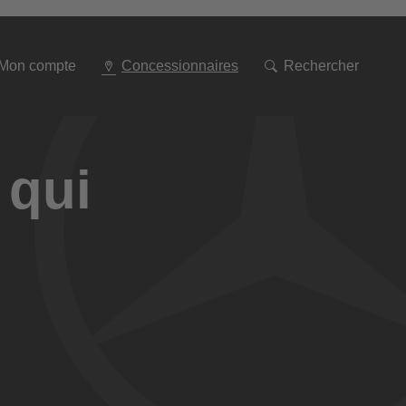
Aller
à
la
navigation
Mon compte
Concessionnaires
Rechercher
 qui