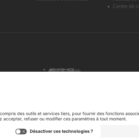
Centre de co
AMG
tialité et avis juridiques