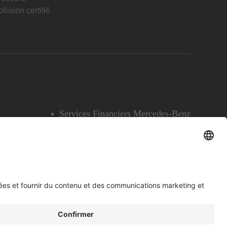
llision certifié
Services Financiers Mercedes-Benz
Accessibilité
Témoins
English
Voir l’avertissement