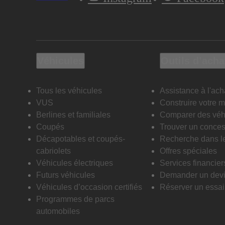
Véhicules
Outils d’acha
Tous les véhicules
Assistance à l'ach
VUS
Construire votre 
Berlines et familiales
Comparer des véh
Coupés
Trouver un conces
Décapotables et coupés-
Recherche dans l
cabriolets
Offres spéciales
Véhicules électriques
Services financier
Futurs véhicules
Demander un dev
Véhicules d’occasion certifiés
Réserver un essai 
Programmes de parcs
automobiles