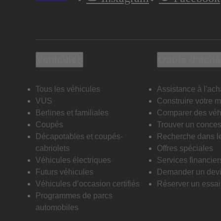
Véhicules
Outils d’acha
Tous les véhicules
Assistance à l'ach
VUS
Construire votre 
Berlines et familiales
Comparer des véh
Coupés
Trouver un conces
Décapotables et coupés-
Recherche dans l
cabriolets
Offres spéciales
Véhicules électriques
Services financier
Futurs véhicules
Demander un dev
Véhicules d’occasion certifiés
Réserver un essai 
Programmes de parcs
automobiles