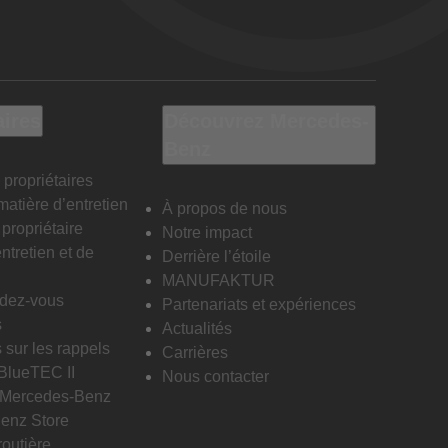
aires
Découvrez Mercedes-
Benz
 propriétaires
matière d’entretien
À propos de nous
propriétaire
Notre impact
ntretien et de
Derrière l’étoile
MANUFAKTUR
ndez-vous
Partenariats et expériences
s
Actualités
 sur les rappels
Carrières
 BlueTEC II
Nous contacter
n Mercedes-Benz
enz Store
routière