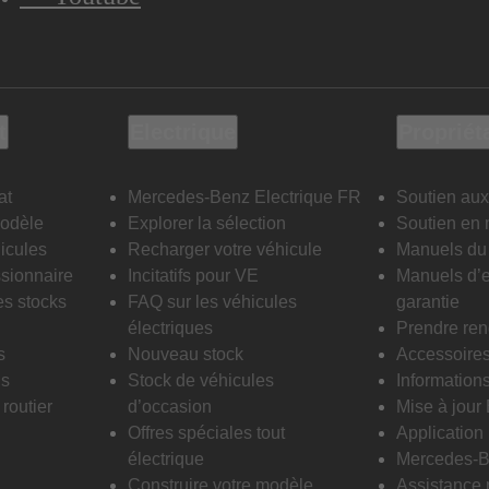
t
Electrique
Propriét
at
Mercedes-Benz Electrique FR
Soutien aux
modèle
Explorer la sélection
Soutien en 
icules
Recharger votre véhicule
Manuels du 
sionnaire
Incitatifs pour VE
Manuels d’e
es stocks
FAQ sur les véhicules
garantie
électriques
Prendre re
s
Nouveau stock
Accessoire
is
Stock de véhicules
Informations
routier
d’occasion
Mise à jour
Offres spéciales tout
Applicatio
électrique
Mercedes-B
Construire votre modèle
Assistance 