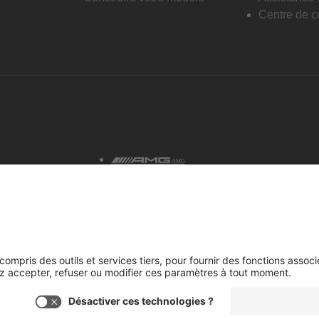
Centre de co
AMG
tialité et avis juridiques