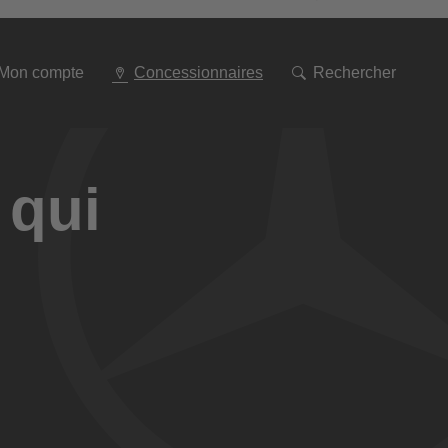
Aller
à
la
navigation
Mon compte
Concessionnaires
Rechercher
 qui