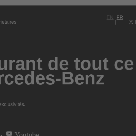
EN
FR
iétaires
rant de tout ce
rcedes-Benz
xclusivités.
Youtube