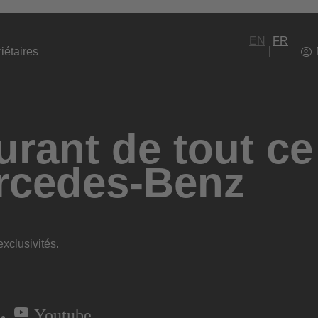
EN
FR
iétaires
rant de tout ce
rcedes-Benz
xclusivités.
Youtube