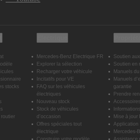
t
Electrique
Propriét
at
Mercedes-Benz Electrique FR
Soutien aux
modèle
Explorer la sélection
Soutien en 
icules
Recharger votre véhicule
Manuels du 
sionnaire
Incitatifs pour VE
Manuels d’e
es stocks
FAQ sur les véhicules
garantie
électriques
Prendre re
s
Nouveau stock
Accessoire
is
Stock de véhicules
Informations
routier
d’occasion
Mise à jour
Offres spéciales tout
Applicatio
électrique
Mercedes-B
Construire votre modèle
Assistance 