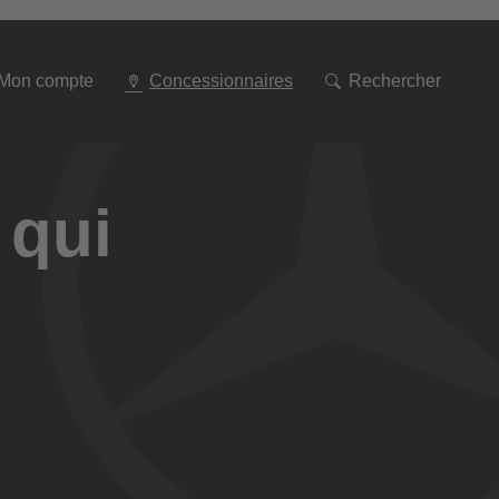
Aller
à
la
navigation
Mon compte
Concessionnaires
Rechercher
 qui