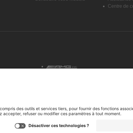
Centre de co
AMG
tialité et avis juridiques