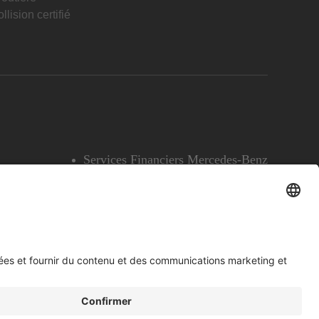
llision certifié
Services Financiers Mercedes-Benz
Accessibilité
Témoins
English
Voir l’avertissement