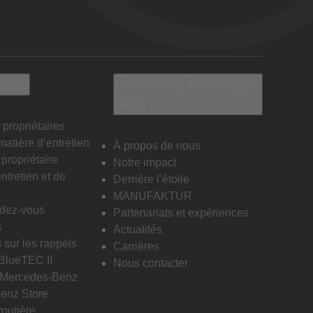
aires
Découvrez Mercedes-
Benz
 propriétaires
matière d’entretien
À propos de nous
propriétaire
Notre impact
ntretien et de
Derrière l’étoile
MANUFAKTUR
ndez-vous
Partenariats et expériences
s
Actualités
 sur les rappels
Carrières
 BlueTEC II
Nous contacter
n Mercedes-Benz
enz Store
routière