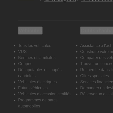
Véhicules
Outils d’acha
Tous les véhicules
Assistance à l'ach
VUS
Construire votre 
Berlines et familiales
Comparer des véh
Coupés
Trouver un conces
Décapotables et coupés-
Recherche dans l
cabriolets
Offres spéciales
Véhicules électriques
Services financier
Futurs véhicules
Demander un dev
Véhicules d’occasion certifiés
Réserver un essai 
Programmes de parcs
automobiles