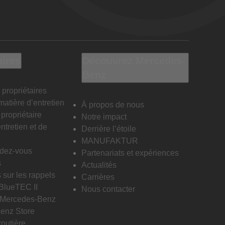
aires
Découvrez Mercedes-
Benz
 propriétaires
matière d’entretien
À propos de nous
propriétaire
Notre impact
ntretien et de
Derrière l’étoile
MANUFAKTUR
ndez-vous
Partenariats et expériences
s
Actualités
 sur les rappels
Carrières
 BlueTEC II
Nous contacter
n Mercedes-Benz
enz Store
routière