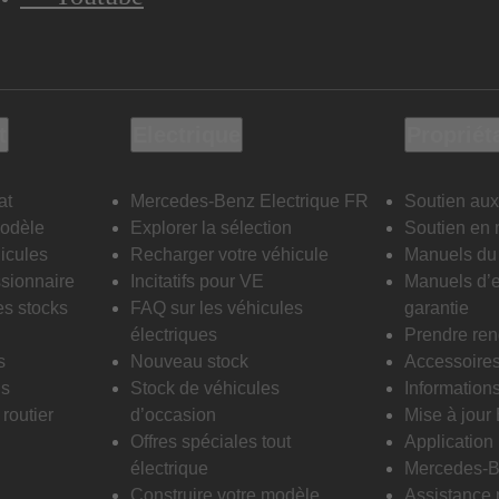
t
Electrique
Propriét
at
Mercedes-Benz Electrique FR
Soutien aux
modèle
Explorer la sélection
Soutien en 
icules
Recharger votre véhicule
Manuels du 
sionnaire
Incitatifs pour VE
Manuels d’e
es stocks
FAQ sur les véhicules
garantie
électriques
Prendre re
s
Nouveau stock
Accessoire
is
Stock de véhicules
Informations
routier
d’occasion
Mise à jour
Offres spéciales tout
Applicatio
électrique
Mercedes-B
Construire votre modèle
Assistance 