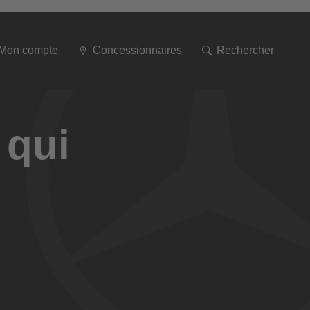
Aller
à
la
navigation
Mon compte
Concessionnaires
Rechercher
 qui