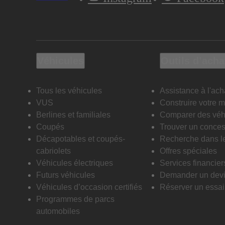
Véhicules
Outils d’acha
Tous les véhicules
Assistance à l'ach
VUS
Construire votre 
Berlines et familiales
Comparer des véh
Coupés
Trouver un conces
Décapotables et coupés-
Recherche dans l
cabriolets
Offres spéciales
Véhicules électriques
Services financier
Futurs véhicules
Demander un dev
Véhicules d’occasion certifiés
Réserver un essai 
Programmes de parcs
automobiles