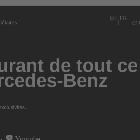
EN
FR
iétaires
rant de tout ce
rcedes-Benz
xclusivités.
Youtube