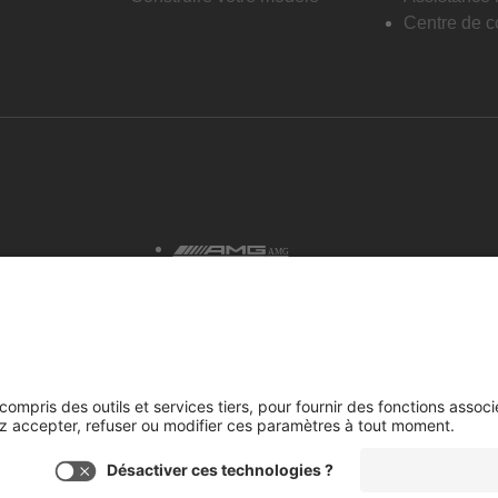
Centre de co
AMG
tialité et avis juridiques