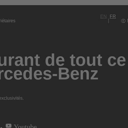
EN
FR
iétaires
rant de tout ce
rcedes-Benz
xclusivités.
Youtube