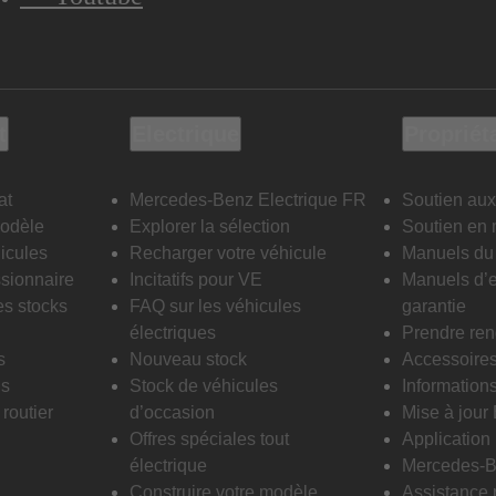
t
Electrique
Propriét
at
Mercedes-Benz Electrique FR
Soutien aux
modèle
Explorer la sélection
Soutien en 
icules
Recharger votre véhicule
Manuels du 
sionnaire
Incitatifs pour VE
Manuels d’e
es stocks
FAQ sur les véhicules
garantie
électriques
Prendre re
s
Nouveau stock
Accessoire
is
Stock de véhicules
Informations
routier
d’occasion
Mise à jour
Offres spéciales tout
Applicatio
électrique
Mercedes-B
Construire votre modèle
Assistance 