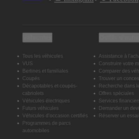
Véhicules
Outils d’acha
Tous les véhicules
Assistance à l'ach
VUS
Construire votre 
Berlines et familiales
Comparer des véh
Coupés
Trouver un conces
Décapotables et coupés-
Recherche dans l
cabriolets
Offres spéciales
Véhicules électriques
Services financier
Futurs véhicules
Demander un dev
Véhicules d’occasion certifiés
Réserver un essai 
Programmes de parcs
automobiles