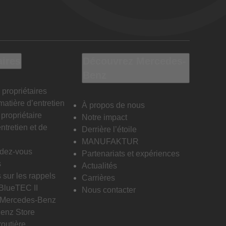
aires
Découvrez Mercedes-
Benz
 propriétaires
matière d’entretien
À propos de nous
propriétaire
Notre impact
ntretien et de
Derrière l’étoile
MANUFAKTUR
ndez-vous
Partenariats et expériences
s
Actualités
 sur les rappels
Carrières
 BlueTEC II
Nous contacter
n Mercedes-Benz
enz Store
routière