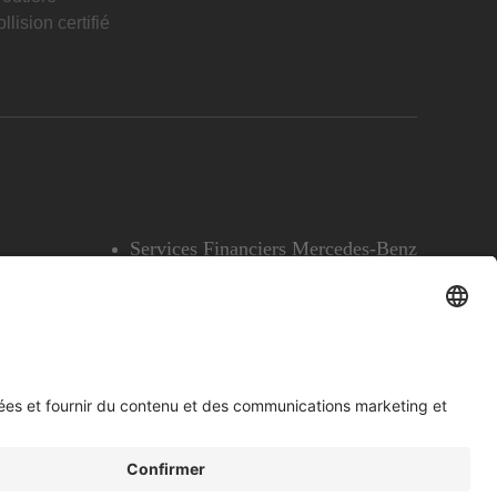
llision certifié
Services Financiers Mercedes-Benz
Accessibilité
Témoins
English
Voir l’avertissement