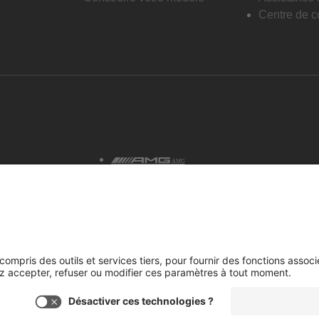
Centre de co
AMG
tialité et avis juridiques