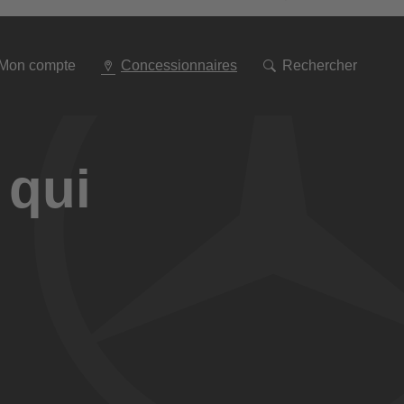
Aller
à
la
navigation
Mon compte
Concessionnaires
Rechercher
 qui