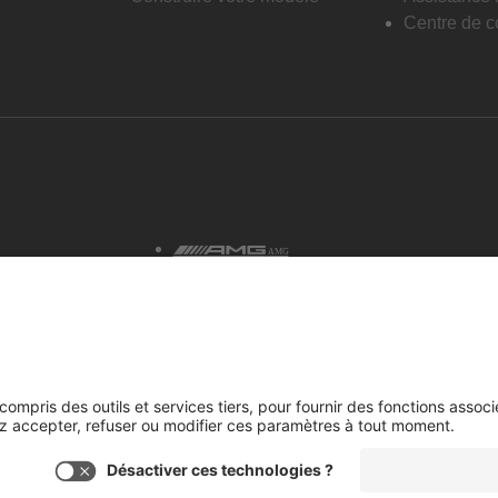
Centre de co
AMG
tialité et avis juridiques