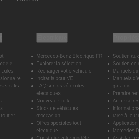
t
Electrique
Propriét
at
Mercedes-Benz Electrique FR
Soutien aux
modèle
Explorer la sélection
Soutien en 
icules
Recharger votre véhicule
Manuels du 
sionnaire
Incitatifs pour VE
Manuels d’e
es stocks
FAQ sur les véhicules
garantie
électriques
Prendre re
s
Nouveau stock
Accessoire
is
Stock de véhicules
Informations
routier
d’occasion
Mise à jour
Offres spéciales tout
Applicatio
électrique
Mercedes-B
Construire votre modèle
Assistance 