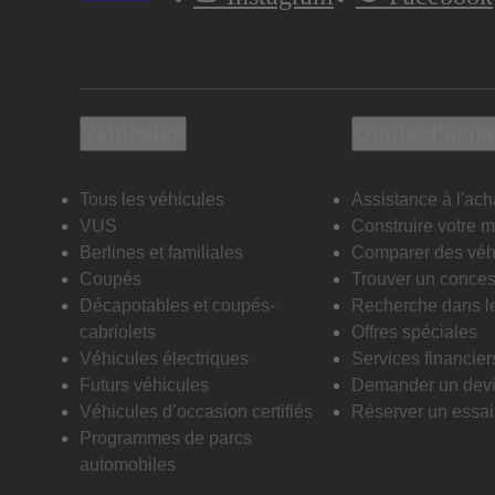
Véhicules
Outils d’acha
Tous les véhicules
Assistance à l'ach
VUS
Construire votre 
Berlines et familiales
Comparer des véh
Coupés
Trouver un conces
Décapotables et coupés-
Recherche dans l
cabriolets
Offres spéciales
Véhicules électriques
Services financier
Futurs véhicules
Demander un dev
Véhicules d’occasion certifiés
Réserver un essai 
Programmes de parcs
automobiles