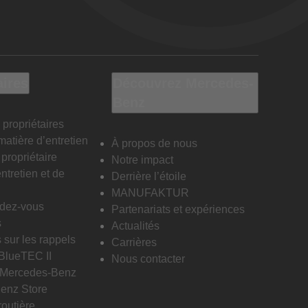
aires
Découvrez Mercedes-
Benz
 propriétaires
matière d’entretien
À propos de nous
propriétaire
Notre impact
ntretien et de
Derrière l’étoile
MANUFAKTUR
ndez-vous
Partenariats et expériences
s
Actualités
 sur les rappels
Carrières
 BlueTEC II
Nous contacter
n Mercedes-Benz
enz Store
routière