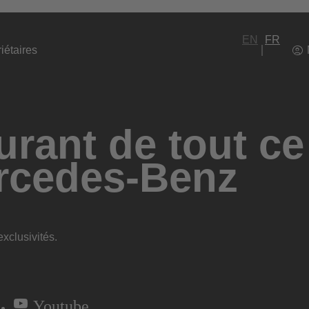
EN
FR
iétaires
rant de tout ce
rcedes-Benz
xclusivités.
Youtube