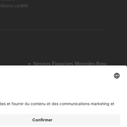
llision certifié
Services Financiers Mercedes-Benz
Accessibilité
Témoins
English
Voir l’avertissement