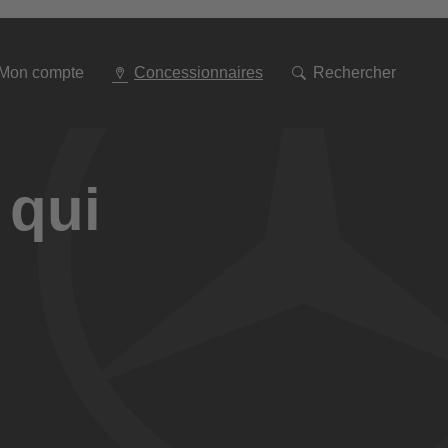
Aller
à
la
navigation
Mon compte
Concessionnaires
Rechercher
 qui