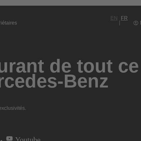
EN
FR
iétaires
rant de tout ce
rcedes-Benz
xclusivités.
Youtube