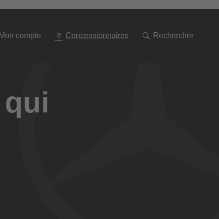
Aller
à
la
navigation
Mon compte
Concessionnaires
Rechercher
 qui