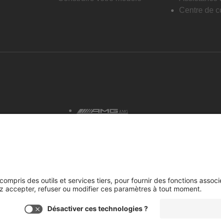
Centre de co
AMG
tialité et avis juridiques