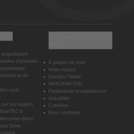
aires
Découvrez Mercedes-
Benz
 propriétaires
matière d’entretien
À propos de nous
propriétaire
Notre impact
ntretien et de
Derrière l’étoile
MANUFAKTUR
ndez-vous
Partenariats et expériences
s
Actualités
 sur les rappels
Carrières
 BlueTEC II
Nous contacter
n Mercedes-Benz
enz Store
routière