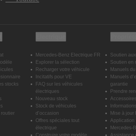
t
Electrique
Propriét
at
Mercedes-Benz Electrique FR
Soutien aux
modèle
Explorer la sélection
Soutien en 
icules
Recharger votre véhicule
Manuels du 
sionnaire
Incitatifs pour VE
Manuels d’e
es stocks
FAQ sur les véhicules
garantie
électriques
Prendre re
s
Nouveau stock
Accessoire
is
Stock de véhicules
Informations
routier
d’occasion
Mise à jour
Offres spéciales tout
Applicatio
électrique
Mercedes-B
Construire votre modèle
Assistance 