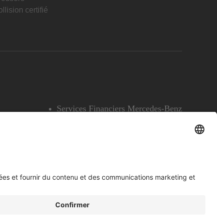
llision certifié
Services Financiers Mercedes-Benz
Accessibilité
Témoins
English
Voir l’avertissement