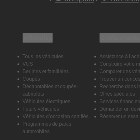
Véhicules
Outils d’acha
Tous les véhicules
Assistance à l'ach
VUS
Construire votre 
Berlines et familiales
Comparer des véh
Coupés
Trouver un conces
Décapotables et coupés-
Recherche dans l
cabriolets
Offres spéciales
Véhicules électriques
Services financier
Futurs véhicules
Demander un dev
Véhicules d’occasion certifiés
Réserver un essai 
Programmes de parcs
automobiles