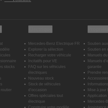
t
Electrique
Propriét
at
Mercedes-Benz Electrique FR
Soutien aux
modèle
Explorer la sélection
Soutien en 
icules
Recharger votre véhicule
Manuels du 
sionnaire
Incitatifs pour VE
Manuels d’e
es stocks
FAQ sur les véhicules
garantie
électriques
Prendre re
s
Nouveau stock
Accessoire
is
Stock de véhicules
Informations
routier
d’occasion
Mise à jour
Offres spéciales tout
Applicatio
électrique
Mercedes-B
Construire votre modèle
Assistance 