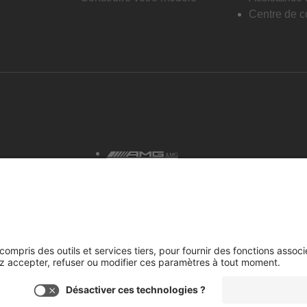
Centre de co
AMG
tialité et avis juridiques