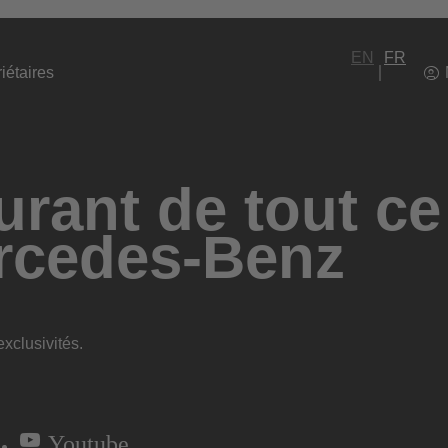
EN
FR
iétaires
rant de tout ce
rcedes-Benz
xclusivités.
Youtube