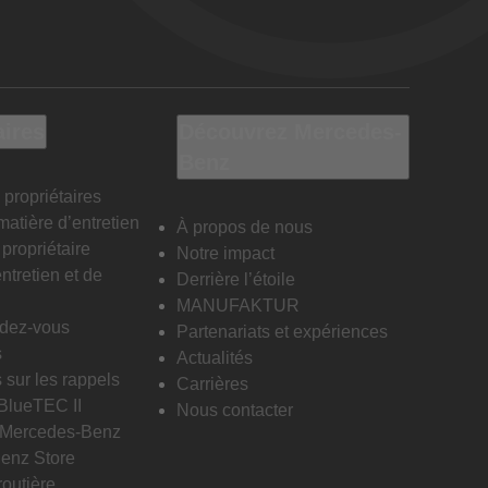
aires
Découvrez Mercedes-
Benz
 propriétaires
matière d’entretien
À propos de nous
propriétaire
Notre impact
ntretien et de
Derrière l’étoile
MANUFAKTUR
ndez-vous
Partenariats et expériences
s
Actualités
 sur les rappels
Carrières
 BlueTEC II
Nous contacter
n Mercedes-Benz
enz Store
routière