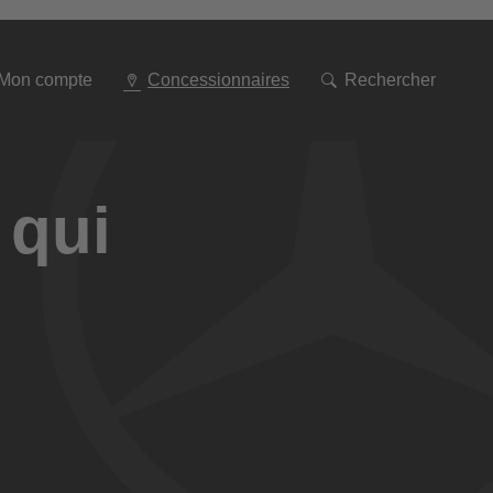
Aller
à
la
navigation
Mon compte
Concessionnaires
Rechercher
 qui