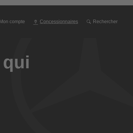
Aller
à
la
navigation
Mon compte
Concessionnaires
Rechercher
 qui