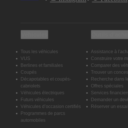
Véhicules
Outils d’acha
Tous les véhicules
Assistance à l'ach
VUS
Construire votre 
Berlines et familiales
Comparer des véh
Coupés
Trouver un conces
Décapotables et coupés-
Recherche dans l
cabriolets
Offres spéciales
Véhicules électriques
Services financier
Futurs véhicules
Demander un dev
Véhicules d’occasion certifiés
Réserver un essai 
Programmes de parcs
automobiles