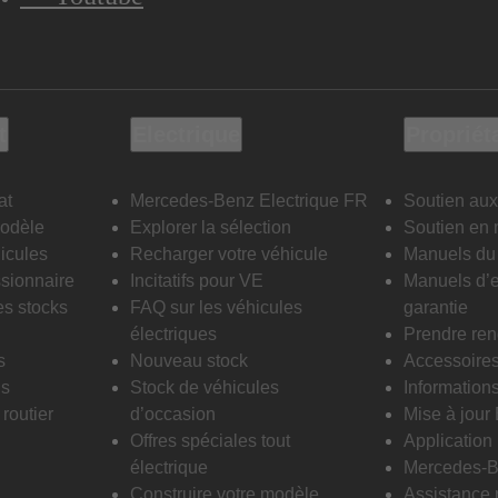
t
Electrique
Propriét
at
Mercedes-Benz Electrique FR
Soutien aux
modèle
Explorer la sélection
Soutien en 
icules
Recharger votre véhicule
Manuels du 
sionnaire
Incitatifs pour VE
Manuels d’e
es stocks
FAQ sur les véhicules
garantie
électriques
Prendre re
s
Nouveau stock
Accessoire
is
Stock de véhicules
Informations
routier
d’occasion
Mise à jour
Offres spéciales tout
Applicatio
électrique
Mercedes-B
Construire votre modèle
Assistance 