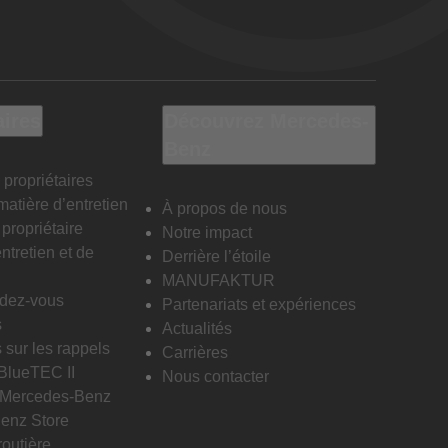
aires
Découvrez Mercedes-
Benz
 propriétaires
matière d’entretien
À propos de nous
propriétaire
Notre impact
ntretien et de
Derrière l’étoile
MANUFAKTUR
ndez-vous
Partenariats et expériences
s
Actualités
 sur les rappels
Carrières
 BlueTEC II
Nous contacter
n Mercedes-Benz
enz Store
routière