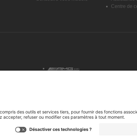
Centre de co
AMG
tialité et avis juridiques