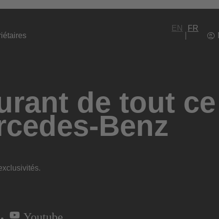
EN
FR
iétaires
rant de tout ce
rcedes-Benz
xclusivités.
Youtube