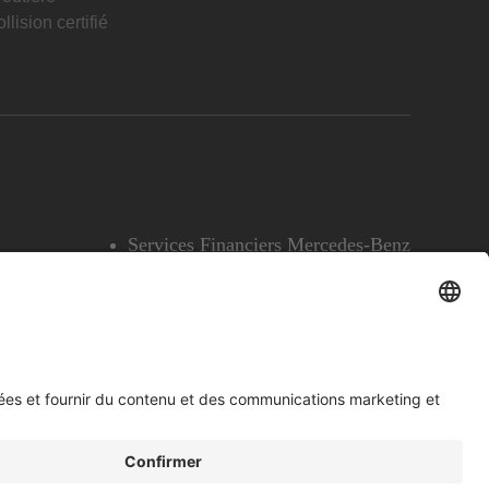
llision certifié
Services Financiers Mercedes-Benz
Accessibilité
Témoins
English
Voir l’avertissement