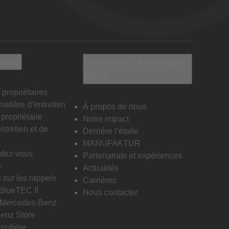
aires
Découvrez Mercedes-
Benz
 propriétaires
matière d’entretien
À propos de nous
propriétaire
Notre impact
ntretien et de
Derrière l’étoile
MANUFAKTUR
ndez-vous
Partenariats et expériences
s
Actualités
 sur les rappels
Carrières
 BlueTEC II
Nous contacter
n Mercedes-Benz
enz Store
routière