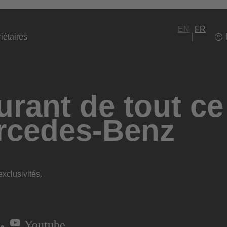
EN
FR
iétaires
rant de tout ce
rcedes-Benz
xclusivités.
Youtube