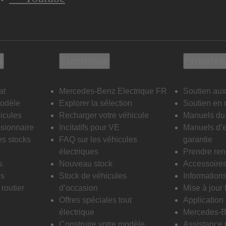
t
Electrique
Propriét
at
Mercedes-Benz Electrique FR
Soutien aux
modèle
Explorer la sélection
Soutien en 
icules
Recharger votre véhicule
Manuels du 
sionnaire
Incitatifs pour VE
Manuels d’e
es stocks
FAQ sur les véhicules
garantie
électriques
Prendre re
s
Nouveau stock
Accessoire
is
Stock de véhicules
Informations
routier
d’occasion
Mise à jour
Offres spéciales tout
Applicatio
électrique
Mercedes-B
Construire votre modèle
Assistance 