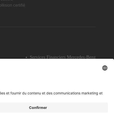
llision certifié
Services Financiers Mercedes-Benz
Accessibilité
Témoins
English
Voir l’avertissement