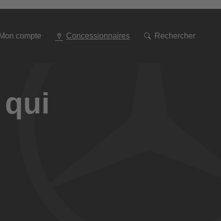
Aller
à
la
navigation
Mon compte
Concessionnaires
Rechercher
 qui