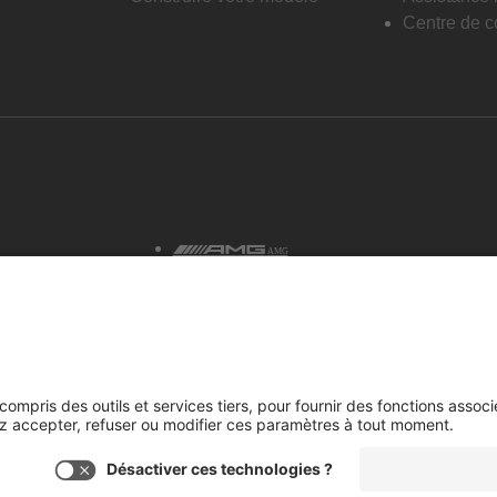
Centre de co
AMG
tialité et avis juridiques