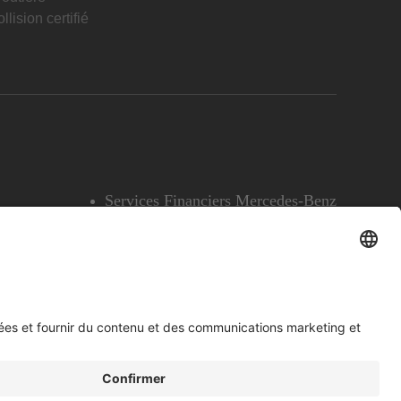
llision certifié
Services Financiers Mercedes-Benz
Accessibilité
Témoins
English
Voir l’avertissement