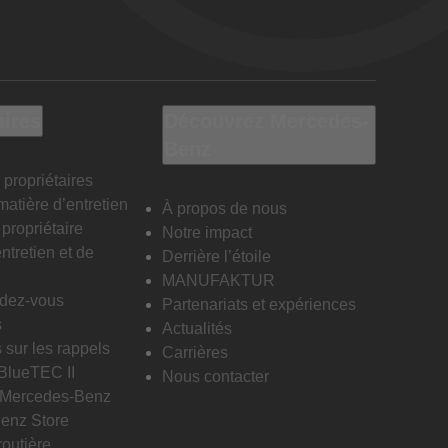
aires
Découvrez Mercedes-
Benz
 propriétaires
matière d’entretien
À propos de nous
propriétaire
Notre impact
ntretien et de
Derrière l’étoile
MANUFAKTUR
ndez-vous
Partenariats et expériences
s
Actualités
 sur les rappels
Carrières
 BlueTEC II
Nous contacter
n Mercedes-Benz
enz Store
routière