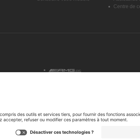
Centre de co
AMG
tialité et avis juridiques