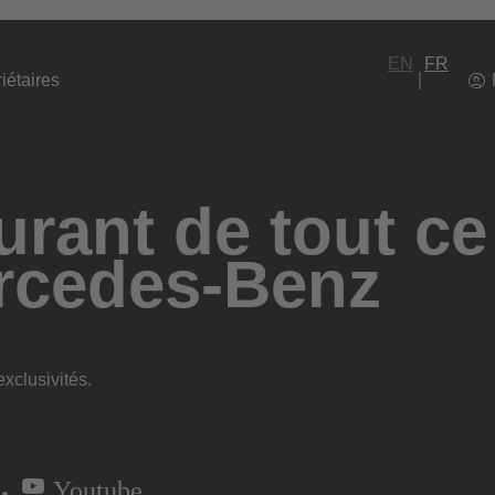
EN
FR
iétaires
rant de tout ce
rcedes-Benz
xclusivités.
Youtube