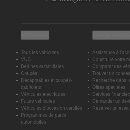
Véhicules
Outils d’acha
Tous les véhicules
Assistance à l'ach
VUS
Construire votre 
Berlines et familiales
Comparer des véh
Coupés
Trouver un conces
Décapotables et coupés-
Recherche dans l
cabriolets
Offres spéciales
Véhicules électriques
Services financier
Futurs véhicules
Demander un dev
Véhicules d’occasion certifiés
Réserver un essai 
Programmes de parcs
automobiles