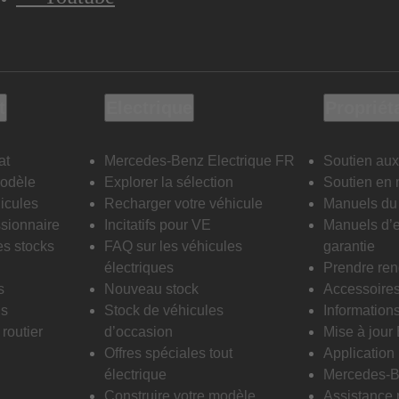
t
Electrique
Propriét
at
Mercedes-Benz Electrique FR
Soutien aux
modèle
Explorer la sélection
Soutien en 
icules
Recharger votre véhicule
Manuels du 
sionnaire
Incitatifs pour VE
Manuels d’e
es stocks
FAQ sur les véhicules
garantie
électriques
Prendre re
s
Nouveau stock
Accessoire
is
Stock de véhicules
Informations
routier
d’occasion
Mise à jour
Offres spéciales tout
Applicatio
électrique
Mercedes-B
Construire votre modèle
Assistance 