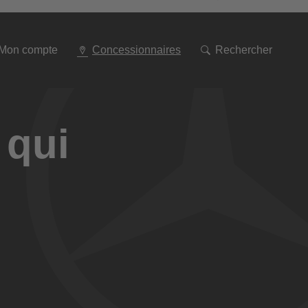
Aller
à
la
navigation
Mon compte
Concessionnaires
Rechercher
 qui