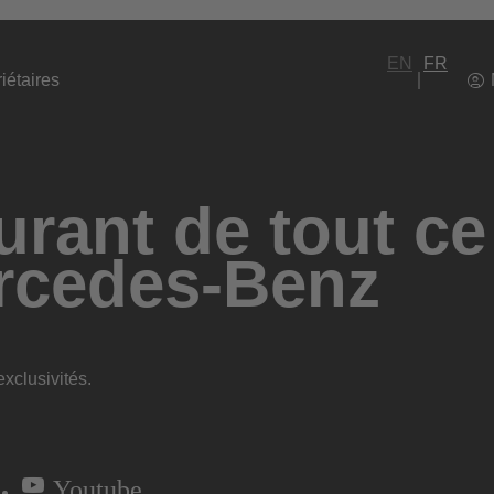
EN
FR
iétaires
rant de tout ce
rcedes-Benz
xclusivités.
Youtube