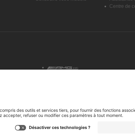
Centre de co
AMG
tialité et avis juridiques