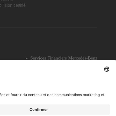
llision certifié
Services Financiers Mercedes-Benz
Accessibilité
Témoins
English
Voir l’avertissement