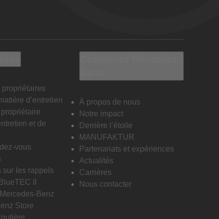
aires
Découvrez Mercedes-
Benz
 propriétaires
matière d’entretien
À propos de nous
propriétaire
Notre impact
ntretien et de
Derrière l’étoile
MANUFAKTUR
ndez-vous
Partenariats et expériences
s
Actualités
 sur les rappels
Carrières
 BlueTEC II
Nous contacter
n Mercedes-Benz
enz Store
routière