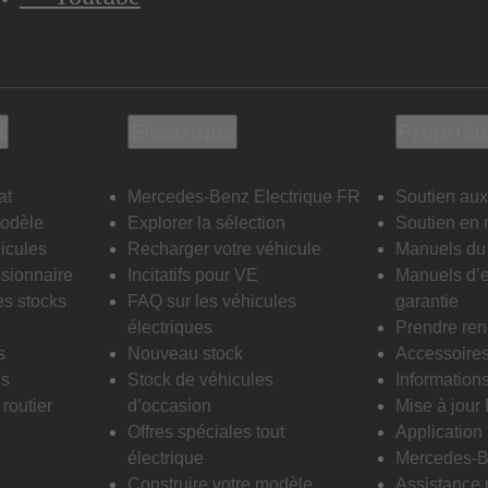
t
Electrique
Propriét
at
Mercedes-Benz Electrique FR
Soutien aux
modèle
Explorer la sélection
Soutien en 
icules
Recharger votre véhicule
Manuels du 
sionnaire
Incitatifs pour VE
Manuels d’e
es stocks
FAQ sur les véhicules
garantie
électriques
Prendre re
s
Nouveau stock
Accessoire
is
Stock de véhicules
Informations
routier
d’occasion
Mise à jour
Offres spéciales tout
Applicatio
électrique
Mercedes-B
Construire votre modèle
Assistance 