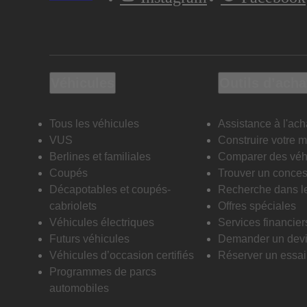
Véhicules
Outils d’acha
Tous les véhicules
Assistance à l'ach
VUS
Construire votre 
Berlines et familiales
Comparer des véh
Coupés
Trouver un conces
Décapotables et coupés-
Recherche dans l
cabriolets
Offres spéciales
Véhicules électriques
Services financier
Futurs véhicules
Demander un dev
Véhicules d’occasion certifiés
Réserver un essai 
Programmes de parcs
automobiles