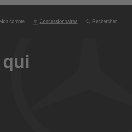
Aller
à
la
navigation
Mon compte
Concessionnaires
Rechercher
 qui