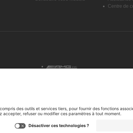
Centre de co
AMG
tialité et avis juridiques