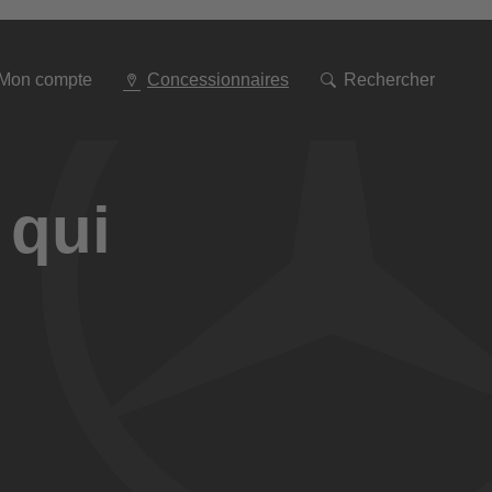
Aller
à
la
navigation
Mon compte
Concessionnaires
Rechercher
 qui