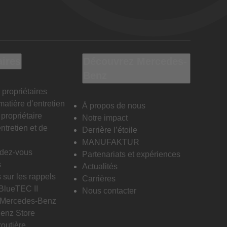
aires
Découvrez Mercedes-
Benz
 propriétaires
matière d’entretien
À propos de nous
propriétaire
Notre impact
ntretien et de
Derrière l’étoile
MANUFAKTUR
ndez-vous
Partenariats et expériences
s
Actualités
 sur les rappels
Carrières
 BlueTEC II
Nous contacter
n Mercedes-Benz
enz Store
routière