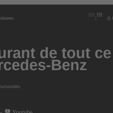
EN
FR
iétaires
rant de tout ce
rcedes-Benz
xclusivités.
Youtube