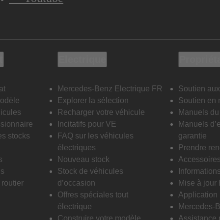
t
Electrique
Propriét
at
Mercedes-Benz Electrique FR
Soutien aux
modèle
Explorer la sélection
Soutien en 
icules
Recharger votre véhicule
Manuels du 
sionnaire
Incitatifs pour VE
Manuels d’e
es stocks
FAQ sur les véhicules
garantie
électriques
Prendre re
s
Nouveau stock
Accessoire
is
Stock de véhicules
Informations
routier
d’occasion
Mise à jour
Offres spéciales tout
Applicatio
électrique
Mercedes-B
Construire votre modèle
Assistance 