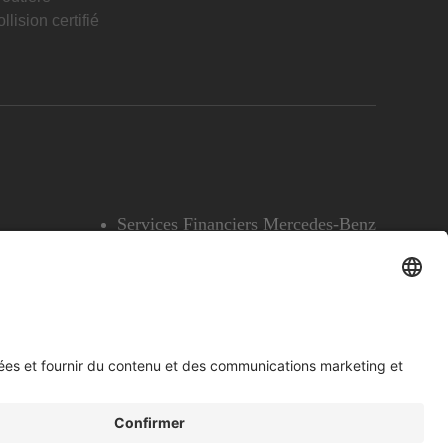
llision certifié
Services Financiers Mercedes-Benz
Accessibilité
Témoins
English
Voir l’avertissement