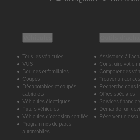
Véhicules
Outils d’acha
Tous les véhicules
Assistance à l'ach
VUS
Construire votre 
Berlines et familiales
Comparer des véh
Coupés
Trouver un conces
Décapotables et coupés-
Recherche dans l
cabriolets
Offres spéciales
Véhicules électriques
Services financier
Futurs véhicules
Demander un dev
Véhicules d’occasion certifiés
Réserver un essai 
Programmes de parcs
automobiles