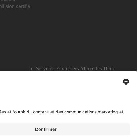
llision certifié
Services Financiers Mercedes-Benz
Accessibilité
Témoins
English
Voir l’avertissement