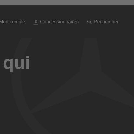
Aller
à
la
navigation
Mon compte
Concessionnaires
Rechercher
 qui