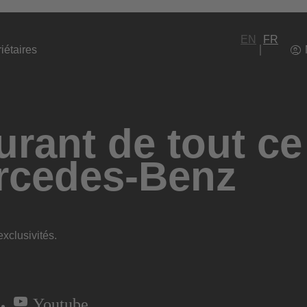
EN
FR
iétaires
rant de tout ce
rcedes-Benz
xclusivités.
Youtube