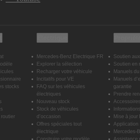
t
Electrique
Propriét
at
Mercedes-Benz Electrique FR
Soutien aux
modèle
Explorer la sélection
Soutien en 
icules
Recharger votre véhicule
Manuels du 
sionnaire
Incitatifs pour VE
Manuels d’e
es stocks
FAQ sur les véhicules
garantie
électriques
Prendre re
s
Nouveau stock
Accessoire
is
Stock de véhicules
Informations
routier
d’occasion
Mise à jour
Offres spéciales tout
Applicatio
électrique
Mercedes-B
Construire votre modèle
Assistance 