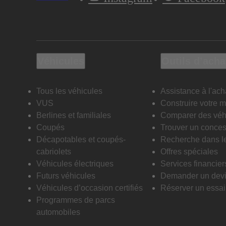
Véhicules
Outils d’acha
Tous les véhicules
Assistance à l'ach
VUS
Construire votre 
Berlines et familiales
Comparer des véh
Coupés
Trouver un conces
Décapotables et coupés-
Recherche dans l
cabriolets
Offres spéciales
Véhicules électriques
Services financier
Futurs véhicules
Demander un dev
Véhicules d’occasion certifiés
Réserver un essai 
Programmes de parcs
automobiles