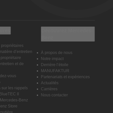
aires
Découvrez Mercedes-
Benz
 propriétaires
matière d’entretien
À propos de nous
propriétaire
Notre impact
ntretien et de
Derrière l’étoile
MANUFAKTUR
ndez-vous
Partenariats et expériences
s
Actualités
 sur les rappels
Carrières
 BlueTEC II
Nous contacter
n Mercedes-Benz
enz Store
routière