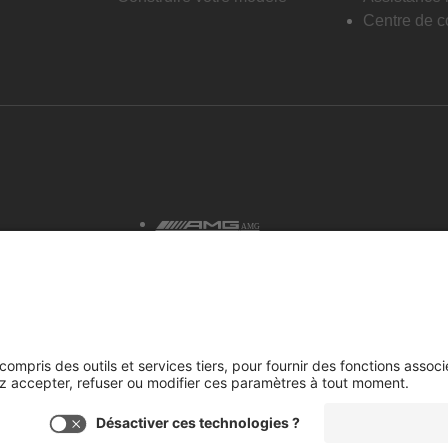
Centre de co
AMG
tialité et avis juridiques