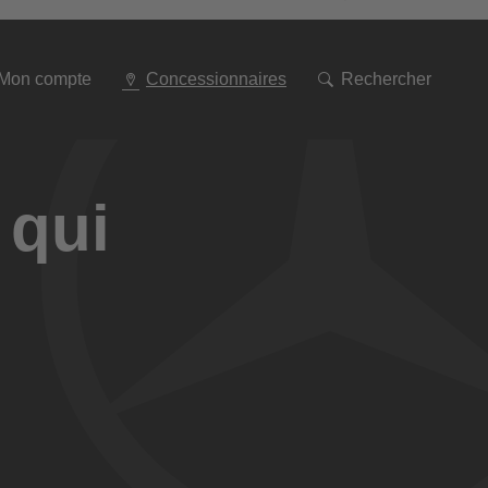
Aller
à
la
navigation
Mon compte
Concessionnaires
Rechercher
 qui