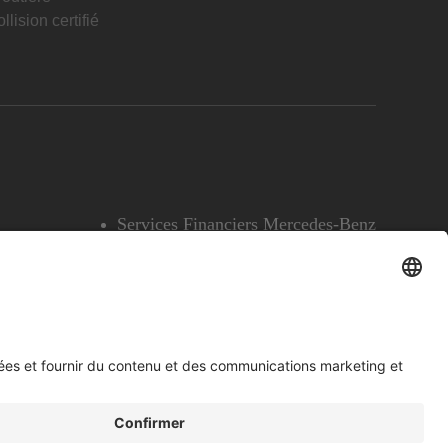
llision certifié
Services Financiers Mercedes-Benz
Accessibilité
Témoins
English
Voir l’avertissement