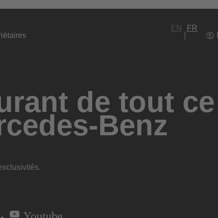
EN
FR
iétaires
rant de tout ce
rcedes-Benz
xclusivités.
Youtube