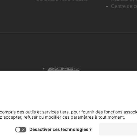
Centre de co
AMG
tialité et avis juridiques