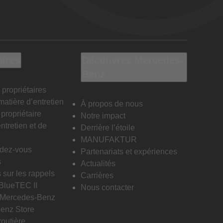
aires
Découvrez Mercedes-
Benz
 propriétaires
matière d’entretien
À propos de nous
propriétaire
Notre impact
ntretien et de
Derrière l’étoile
MANUFAKTUR
ndez-vous
Partenariats et expériences
s
Actualités
 sur les rappels
Carrières
 BlueTEC II
Nous contacter
n Mercedes-Benz
enz Store
routière