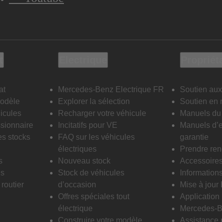
t
Electrique
Propriét
at
Mercedes-Benz Electrique FR
Soutien aux
modèle
Explorer la sélection
Soutien en 
icules
Recharger votre véhicule
Manuels du 
sionnaire
Incitatifs pour VE
Manuels d’e
es stocks
FAQ sur les véhicules
garantie
électriques
Prendre re
s
Nouveau stock
Accessoire
is
Stock de véhicules
Informations
routier
d’occasion
Mise à jour
Offres spéciales tout
Applicatio
électrique
Mercedes-B
Construire votre modèle
Assistance 