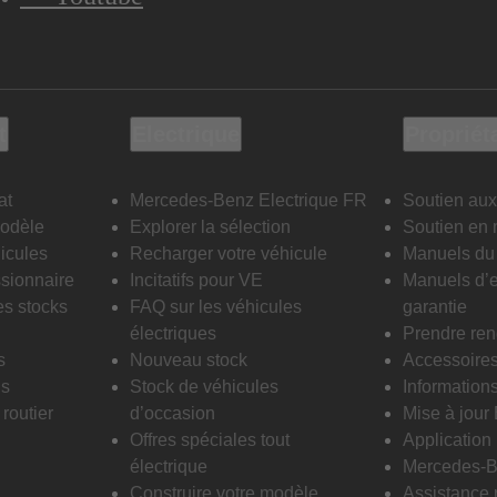
t
Electrique
Propriét
at
Mercedes-Benz Electrique FR
Soutien aux
modèle
Explorer la sélection
Soutien en 
icules
Recharger votre véhicule
Manuels du 
sionnaire
Incitatifs pour VE
Manuels d’e
es stocks
FAQ sur les véhicules
garantie
électriques
Prendre re
s
Nouveau stock
Accessoire
is
Stock de véhicules
Informations
routier
d’occasion
Mise à jour
Offres spéciales tout
Applicatio
électrique
Mercedes-B
Construire votre modèle
Assistance 