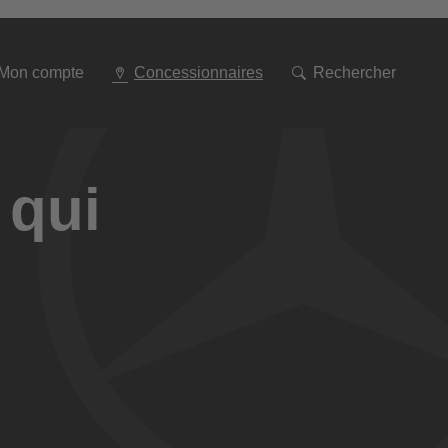
Aller
à
la
navigation
Mon compte
Concessionnaires
Rechercher
 qui