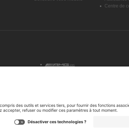
Centre de co
AMG
tialité et avis juridiques