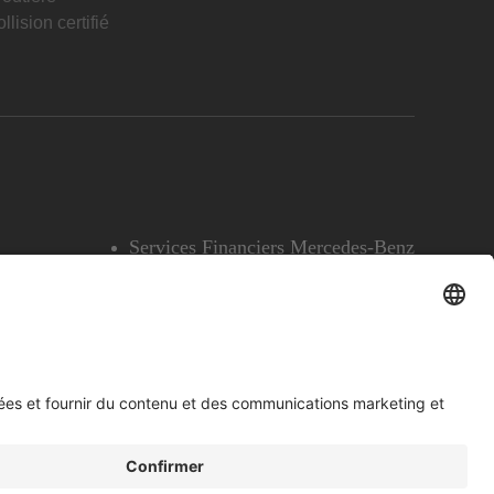
llision certifié
Services Financiers Mercedes-Benz
Accessibilité
Témoins
English
Voir l’avertissement