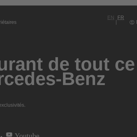
EN
FR
iétaires
rant de tout ce
rcedes-Benz
xclusivités.
Youtube