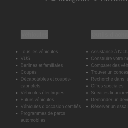
Véhicules
Outils d’acha
Tous les véhicules
Assistance à l'ach
VUS
Construire votre 
Berlines et familiales
Comparer des véh
Coupés
Trouver un conces
Décapotables et coupés-
Recherche dans l
cabriolets
Offres spéciales
Véhicules électriques
Services financier
Futurs véhicules
Demander un dev
Véhicules d’occasion certifiés
Réserver un essai 
Programmes de parcs
automobiles