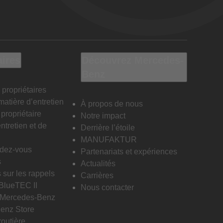
aires
Découvrez Mercedes-
Benz
 propriétaires
matière d’entretien
À propos de nous
propriétaire
Notre impact
ntretien et de
Derrière l’étoile
MANUFAKTUR
ndez-vous
Partenariats et expériences
s
Actualités
 sur les rappels
Carrières
 BlueTEC II
Nous contacter
n Mercedes-Benz
enz Store
routière